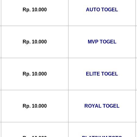
Rp. 10.000
AUTO TOGEL
Rp. 10.000
MVP TOGEL
Rp. 10.000
ELITE TOGEL
Rp. 10.000
ROYAL TOGEL