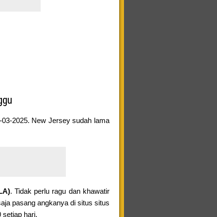
ggu
23-03-2025. New Jersey sudah lama
LA)
. Tidak perlu ragu dan khawatir
saja pasang angkanya di situs situs
setiap hari.