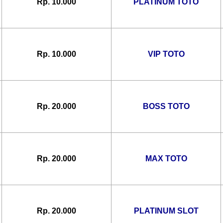
Rp. 10.000
PLATINUM TOTO
Rp. 10.000
VIP TOTO
Rp. 20.000
BOSS TOTO
Rp. 20.000
MAX TOTO
Rp. 20.000
PLATINUM SLOT