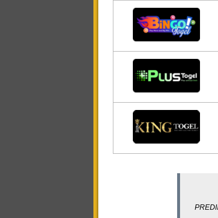
PREDI