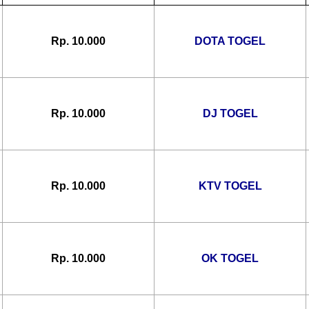
Rp. 10.000
DOTA TOGEL
Rp. 10.000
DJ TOGEL
Rp. 10.000
KTV TOGEL
Rp. 10.000
OK TOGEL