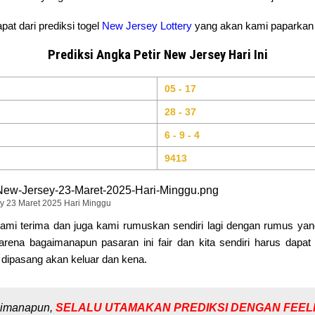
pat dari prediksi togel
New Jersey Lottery
yang akan kami paparkan d
Prediksi Angka Petir New Jersey Hari Ini
05 - 17
28 - 37
6 - 9 - 4
9413
y 23 Maret 2025 Hari Minggu
 kami terima dan juga kami rumuskan sendiri lagi dengan rumus yang 
rena bagaimanapun pasaran ini fair dan kita sendiri harus dapat
 dipasang akan keluar dan kena.
aimanapun,
SELALU UTAMAKAN PREDIKSI DENGAN FEEL