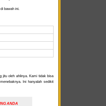
i bawah ini.
jitu oleh ahlinya. Kami tidak bisa
 menebaknya. Ini hanyalah sedikit
ING ANDA