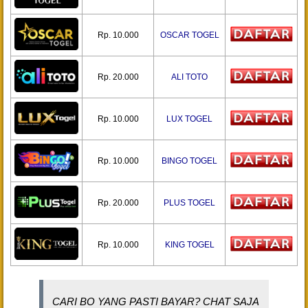
Rp. 10.000
OSCAR TOGEL
Rp. 20.000
ALI TOTO
Rp. 10.000
LUX TOGEL
Rp. 10.000
BINGO TOGEL
Rp. 20.000
PLUS TOGEL
Rp. 10.000
KING TOGEL
CARI BO YANG PASTI BAYAR? CHAT SAJA