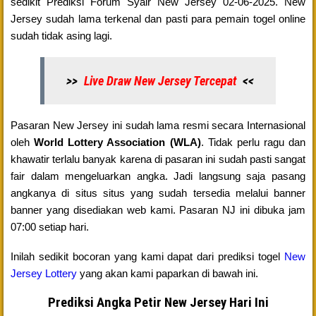
sedikit Prediksi Forum Syair New Jersey 02-06-2025. New
Jersey sudah lama terkenal dan pasti para pemain togel online
sudah tidak asing lagi.
>>
Live Draw New Jersey Tercepat
<<
Pasaran New Jersey ini sudah lama resmi secara Internasional
oleh
World Lottery Association (WLA)
. Tidak perlu ragu dan
khawatir terlalu banyak karena di pasaran ini sudah pasti sangat
fair dalam mengeluarkan angka. Jadi langsung saja pasang
angkanya di situs situs yang sudah tersedia melalui banner
banner yang disediakan web kami. Pasaran NJ ini dibuka jam
07:00 setiap hari.
Inilah sedikit bocoran yang kami dapat dari prediksi togel
New
Jersey Lottery
yang akan kami paparkan di bawah ini.
Prediksi Angka Petir New Jersey Hari Ini