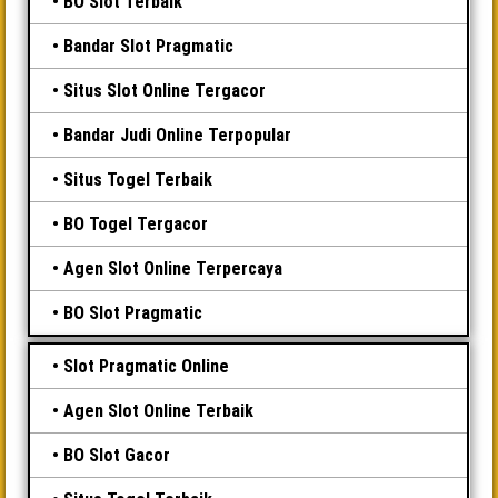
BO Slot Terbaik
Bandar Slot Pragmatic
Situs Slot Online Tergacor
Bandar Judi Online Terpopular
Situs Togel Terbaik
BO Togel Tergacor
Agen Slot Online Terpercaya
BO Slot Pragmatic
Slot Pragmatic Online
Agen Slot Online Terbaik
BO Slot Gacor