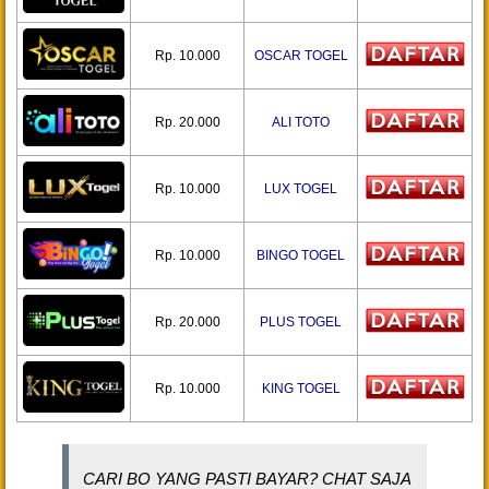
Rp. 10.000
OSCAR TOGEL
Rp. 20.000
ALI TOTO
Rp. 10.000
LUX TOGEL
Rp. 10.000
BINGO TOGEL
Rp. 20.000
PLUS TOGEL
Rp. 10.000
KING TOGEL
CARI BO YANG PASTI BAYAR? CHAT SAJA