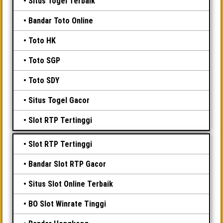
Situs Togel Terbaik
Bandar Toto Online
Toto HK
Toto SGP
Toto SDY
Situs Togel Gacor
Slot RTP Tertinggi
Slot RTP Tertinggi
Bandar Slot RTP Gacor
Situs Slot Online Terbaik
BO Slot Winrate Tinggi