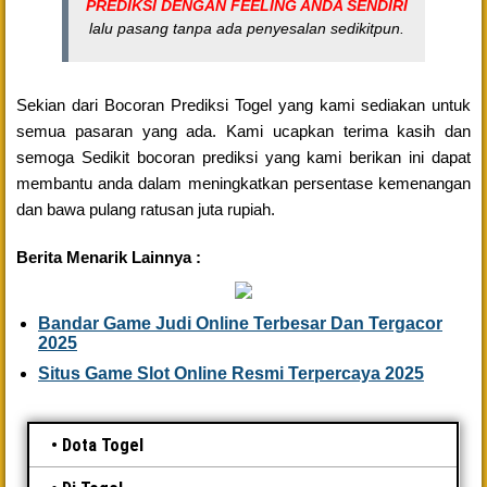
PREDIKSI DENGAN FEELING ANDA SENDIRI
lalu pasang tanpa ada penyesalan sedikitpun.
Sekian dari Bocoran Prediksi Togel yang kami sediakan untuk
semua pasaran yang ada. Kami ucapkan terima kasih dan
semoga Sedikit bocoran prediksi yang kami berikan ini dapat
membantu anda dalam meningkatkan persentase kemenangan
dan bawa pulang ratusan juta rupiah.
Berita Menarik Lainnya :
Bandar Game Judi Online Terbesar Dan Tergacor
2025
Situs Game Slot Online Resmi Terpercaya 2025
Dota Togel