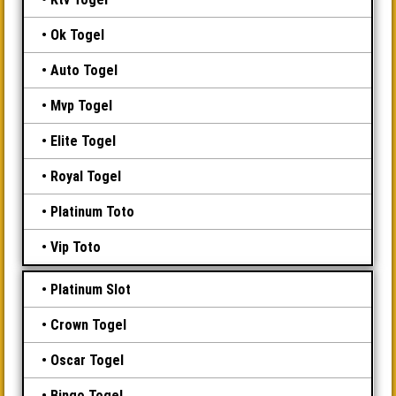
Ok Togel
Auto Togel
Mvp Togel
Elite Togel
Royal Togel
Platinum Toto
Vip Toto
Platinum Slot
Crown Togel
Oscar Togel
Bingo Togel