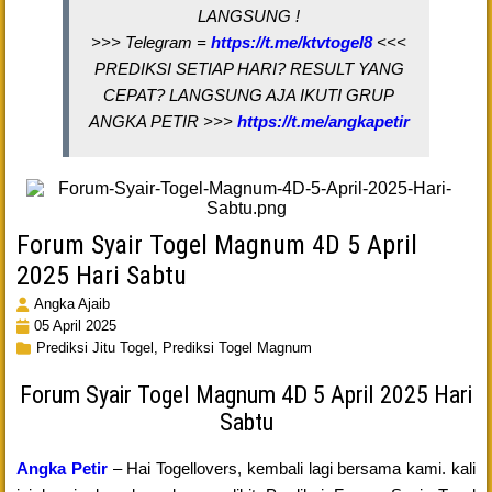
LANGSUNG !
>>> Telegram =
https://t.me/ktvtogel8
<<<
PREDIKSI SETIAP HARI? RESULT YANG
CEPAT? LANGSUNG AJA IKUTI GRUP
ANGKA PETIR >>>
https://t.me/angkapetir
Forum Syair Togel Magnum 4D 5 April
2025 Hari Sabtu
Angka Ajaib
05 April 2025
Prediksi Jitu Togel,
Prediksi Togel Magnum
Forum Syair Togel Magnum 4D 5 April 2025 Hari
Sabtu
Angka Petir
– Hai Togellovers, kembali lagi bersama kami. kali