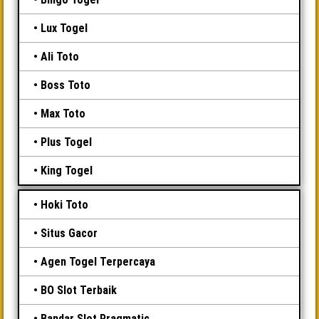
Lux Togel
Ali Toto
Boss Toto
Max Toto
Plus Togel
King Togel
Hoki Toto
Situs Gacor
Agen Togel Terpercaya
BO Slot Terbaik
Bandar Slot Pragmatic