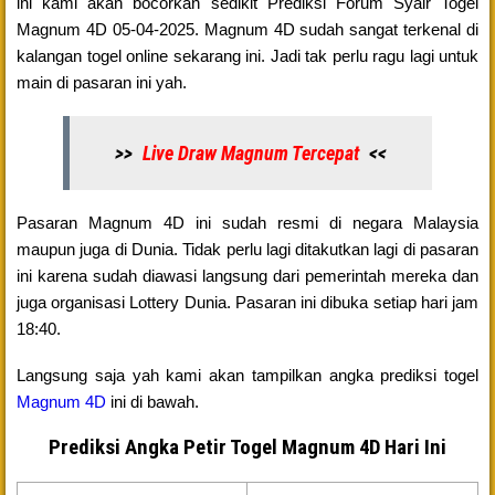
ini kami akan bocorkan sedikit Prediksi Forum Syair Togel
Magnum 4D 05-04-2025. Magnum 4D sudah sangat terkenal di
kalangan togel online sekarang ini. Jadi tak perlu ragu lagi untuk
main di pasaran ini yah.
>>
Live Draw Magnum Tercepat
<<
Pasaran Magnum 4D ini sudah resmi di negara Malaysia
maupun juga di Dunia. Tidak perlu lagi ditakutkan lagi di pasaran
ini karena sudah diawasi langsung dari pemerintah mereka dan
juga organisasi Lottery Dunia. Pasaran ini dibuka setiap hari jam
18:40.
Langsung saja yah kami akan tampilkan angka prediksi togel
Magnum 4D
ini di bawah.
Prediksi Angka Petir Togel Magnum 4D Hari Ini