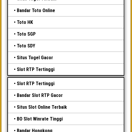
Bandar Toto Online
Toto HK
Toto SGP
Toto SDY
Situs Togel Gacor
Slot RTP Tertinggi
Slot RTP Tertinggi
Bandar Slot RTP Gacor
Situs Slot Online Terbaik
BO Slot Winrate Tinggi
Bandar Hongkong