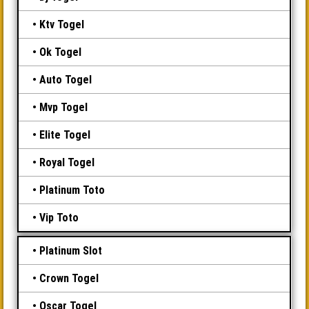
Ktv Togel
Ok Togel
Auto Togel
Mvp Togel
Elite Togel
Royal Togel
Platinum Toto
Vip Toto
Platinum Slot
Crown Togel
Oscar Togel