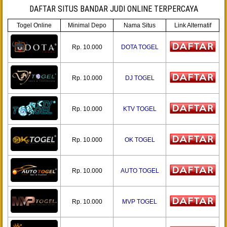
DAFTAR SITUS BANDAR JUDI ONLINE TERPERCAYA
Togel Online
Minimal Depo
Nama Situs
Link Alternatif
Rp. 10.000
DOTA TOGEL
Rp. 10.000
DJ TOGEL
Rp. 10.000
KTV TOGEL
Rp. 10.000
OK TOGEL
Rp. 10.000
AUTO TOGEL
Rp. 10.000
MVP TOGEL