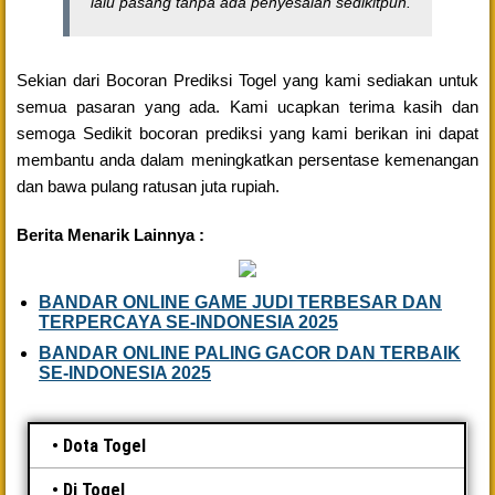
lalu pasang tanpa ada penyesalan sedikitpun.
Sekian dari Bocoran Prediksi Togel yang kami sediakan untuk
semua pasaran yang ada. Kami ucapkan terima kasih dan
semoga Sedikit bocoran prediksi yang kami berikan ini dapat
membantu anda dalam meningkatkan persentase kemenangan
dan bawa pulang ratusan juta rupiah.
Berita Menarik Lainnya :
BANDAR ONLINE GAME JUDI TERBESAR DAN
TERPERCAYA SE-INDONESIA 2025
BANDAR ONLINE PALING GACOR DAN TERBAIK
SE-INDONESIA 2025
Dota Togel
Dj Togel