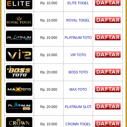
Rp. 10.000
ELITE TOGEL
Rp. 10.000
ROYAL TOGEL
Rp. 10.000
PLATINUM TOTO
Rp. 10.000
VIP TOTO
Rp. 20.000
BOSS TOTO
Rp. 20.000
MAX TOTO
Rp. 20.000
PLATINUM SLOT
Rp. 10.000
CROWN TOGEL