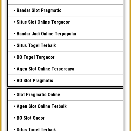
Bandar Slot Pragmatic
Situs Slot Online Tergacor
Bandar Judi Online Terpopular
Situs Togel Terbaik
BO Togel Tergacor
Agen Slot Online Terpercaya
BO Slot Pragmatic
Slot Pragmatic Online
Agen Slot Online Terbaik
BO Slot Gacor
Situs Togel Terbaik