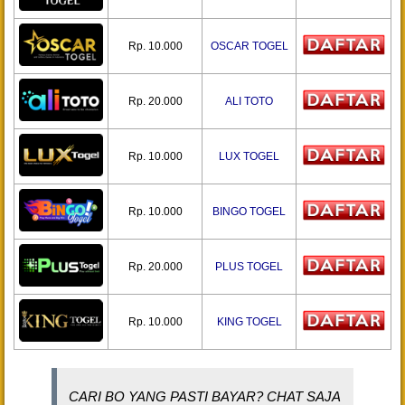
Rp. 10.000
OSCAR TOGEL
Rp. 20.000
ALI TOTO
Rp. 10.000
LUX TOGEL
Rp. 10.000
BINGO TOGEL
Rp. 20.000
PLUS TOGEL
Rp. 10.000
KING TOGEL
CARI BO YANG PASTI BAYAR? CHAT SAJA