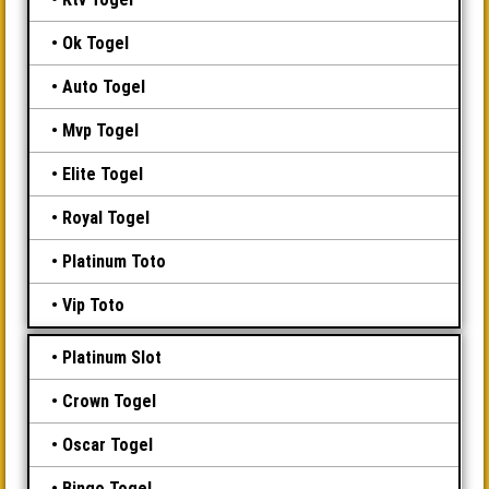
Ok Togel
Auto Togel
Mvp Togel
Elite Togel
Royal Togel
Platinum Toto
Vip Toto
Platinum Slot
Crown Togel
Oscar Togel
Bingo Togel