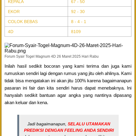
KEPALA
67 - 50
EKOR
92 - 30
COLOK BEBAS
8 - 4 - 1
4D
8109
Forum Syair Togel Magnum 4D 26 Maret 2025 Hari Rabu
Inilah hasil sedikit bocoran yang kami terima dan juga kami
rumuskan sendiri lagi dengan rumus yang jitu oleh ahlinya. Kami
tidak bisa mengatakan ini akan jitu 100% karena bagaimanapun
pasaran ini fair dan kita sendiri harus dapat menebaknya. Ini
hanyalah sedikit bantuan agar angka yang nantinya dipasang
akan keluar dan kena.
Jadi bagaimanapun,
SELALU UTAMAKAN
PREDIKSI DENGAN FEELING ANDA SENDIRI