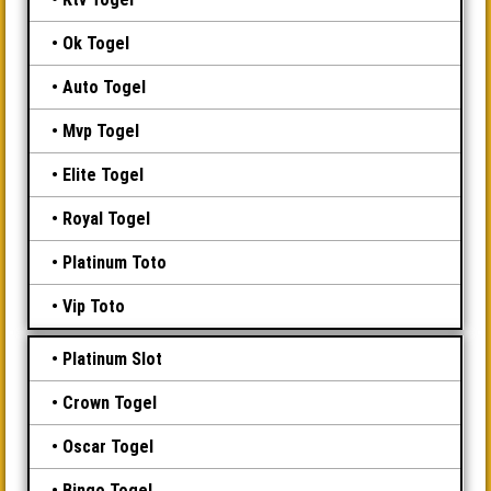
Ok Togel
Auto Togel
Mvp Togel
Elite Togel
Royal Togel
Platinum Toto
Vip Toto
Platinum Slot
Crown Togel
Oscar Togel
Bingo Togel