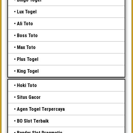
Lux Togel
Ali Toto
Boss Toto
Max Toto
Plus Togel
King Togel
Hoki Toto
Situs Gacor
Agen Togel Terpercaya
BO Slot Terbaik
Bandar Slot Pragmatic