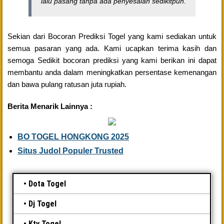
lalu pasang tanpa ada penyesalan sedikitpun.
Sekian dari Bocoran Prediksi Togel yang kami sediakan untuk
semua pasaran yang ada. Kami ucapkan terima kasih dan
semoga Sedikit bocoran prediksi yang kami berikan ini dapat
membantu anda dalam meningkatkan persentase kemenangan
dan bawa pulang ratusan juta rupiah.
Berita Menarik Lainnya :
BO TOGEL HONGKONG 2025
Situs Judol Populer Trusted
Dota Togel
Dj Togel
Ktv Togel