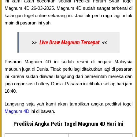
ini kami akan bocorkan sedikit Prediksi Forum Syair Togel
Magnum 4D 26-03-2025. Magnum 4D sudah sangat terkenal di
kalangan togel online sekarang ini. Jadi tak perlu ragu lagi untuk
main di pasaran ini yah.
>>
Live Draw Magnum Tercepat
<<
Pasaran Magnum 4D ini sudah resmi di negara Malaysia
maupun juga di Dunia. Tidak perlu lagi ditakutkan lagi di pasaran
ini karena sudah diawasi langsung dari pemerintah mereka dan
juga organisasi Lottery Dunia. Pasaran ini dibuka setiap hari jam
18:40.
Langsung saja yah kami akan tampilkan angka prediksi togel
Magnum 4D
ini di bawah.
Prediksi Angka Petir Togel Magnum 4D Hari Ini