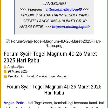
LANGSUNG !
>>> Telegram =
https://t.me/ktvtogel8
<<<
PREDIKSI SETIAP HARI? RESULT YANG
CEPAT? LANGSUNG AJA IKUTI GRUP
ANGKA PETIR >>>
https://t.me/angkapetir
Forum Syair Togel Magnum 4D 26 Maret
2025 Hari Rabu
Angka Ajaib
26 Maret 2025
Prediksi Jitu Togel,
Prediksi Togel Magnum
Forum Syair Togel Magnum 4D 26 Maret 2025
Hari Rabu
Angka Petir
– Hai Togellovers, kembali lagi bersama kami. kali