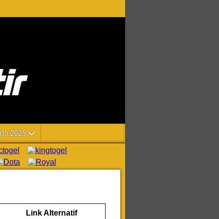
oto 2025
Link Alternatif