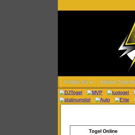
Prediksi Jitu
Keluaran Togel Har
Togel Online