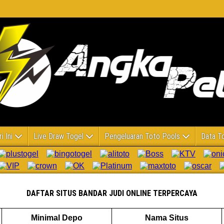
i Ini
Live Draw Togel
Pengeluaran Toto Pools
Data T
DAFTAR SITUS BANDAR JUDI ONLINE TERPERCAYA
Minimal Depo
Nama Situs