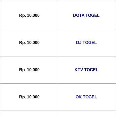
Rp. 10.000
DOTA TOGEL
Rp. 10.000
DJ TOGEL
Rp. 10.000
KTV TOGEL
Rp. 10.000
OK TOGEL