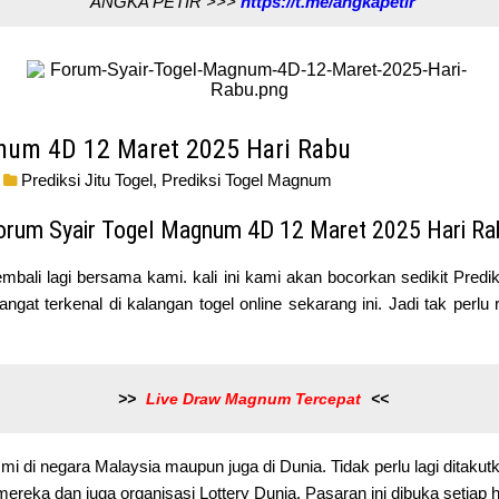
ANGKA PETIR >>>
https://t.me/angkapetir
num 4D 12 Maret 2025 Hari Rabu
Prediksi Jitu Togel,
Prediksi Togel Magnum
orum Syair Togel Magnum 4D 12 Maret 2025 Hari Ra
embali lagi bersama kami. kali ini kami akan bocorkan sedikit Pre
t terkenal di kalangan togel online sekarang ini. Jadi tak perlu r
>>
Live Draw Magnum Tercepat
<<
 di negara Malaysia maupun juga di Dunia. Tidak perlu lagi ditakutka
ereka dan juga organisasi Lottery Dunia. Pasaran ini dibuka setiap h