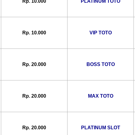
Rp. 10.000
PLATINUM TOTO
Rp. 10.000
VIP TOTO
Rp. 20.000
BOSS TOTO
Rp. 20.000
MAX TOTO
Rp. 20.000
PLATINUM SLOT