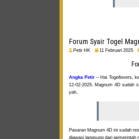
Forum Syair Togel Mag
Petir HK
11 Februari 2025
Fo
Angka Petir
– Hai Togellovers, k
12-02-2025. Magnum 4D sudah sanga
yah.
Pasaran Magnum 4D ini sudah resmi
diawasi langsung dari pemerintah m