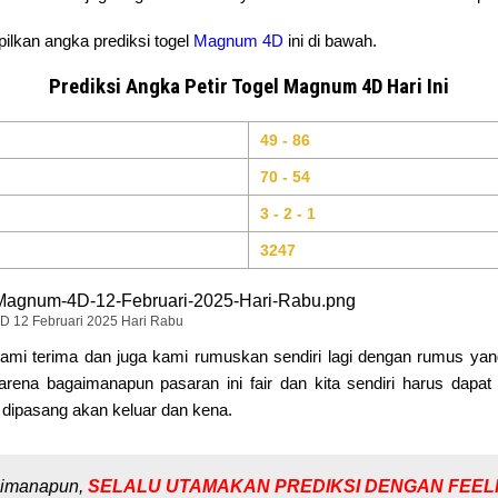
ilkan angka prediksi togel
Magnum 4D
ini di bawah.
Prediksi Angka Petir Togel Magnum 4D Hari Ini
49 - 86
70 - 54
3 - 2 - 1
3247
D 12 Februari 2025 Hari Rabu
 kami terima dan juga kami rumuskan sendiri lagi dengan rumus yang 
rena bagaimanapun pasaran ini fair dan kita sendiri harus dapat
 dipasang akan keluar dan kena.
aimanapun,
SELALU UTAMAKAN PREDIKSI DENGAN FEEL