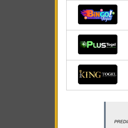
PREDI