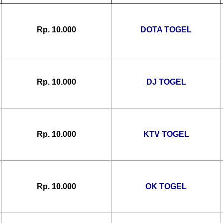
Rp. 10.000
DOTA TOGEL
Rp. 10.000
DJ TOGEL
Rp. 10.000
KTV TOGEL
Rp. 10.000
OK TOGEL