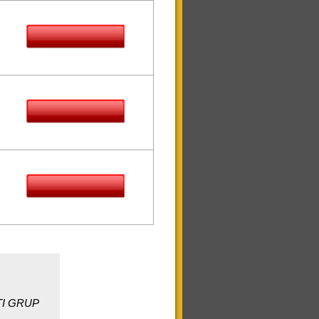
TI GRUP