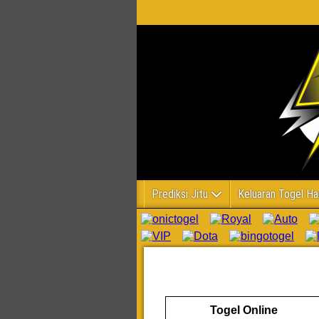
Prediksi Jitu
Keluaran Togel Har
Togel Online