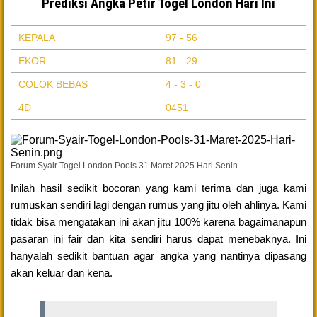
Prediksi Angka Petir Togel London Hari Ini
KEPALA
97 - 56
EKOR
81 - 29
COLOK BEBAS
4 - 3 - 0
4D
0451
Forum Syair Togel London Pools 31 Maret 2025 Hari Senin
Inilah hasil sedikit bocoran yang kami terima dan juga kami
rumuskan sendiri lagi dengan rumus yang jitu oleh ahlinya. Kami
tidak bisa mengatakan ini akan jitu 100% karena bagaimanapun
pasaran ini fair dan kita sendiri harus dapat menebaknya. Ini
hanyalah sedikit bantuan agar angka yang nantinya dipasang
akan keluar dan kena.