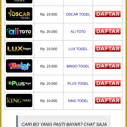
Rp. 10.000
OSCAR TOGEL
Rp. 20.000
ALI TOTO
Rp. 10.000
LUX TOGEL
Rp. 10.000
BINGO TOGEL
Rp. 20.000
PLUS TOGEL
Rp. 10.000
KING TOGEL
CARI BO YANG PASTI BAYAR? CHAT SAJA