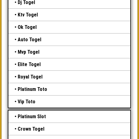
Dj Togel
Ktv Togel
Ok Togel
Auto Togel
Mvp Togel
Elite Togel
Royal Togel
Platinum Toto
Vip Toto
Platinum Slot
Crown Togel