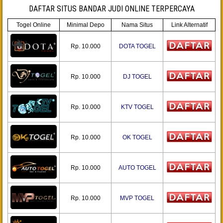
DAFTAR SITUS BANDAR JUDI ONLINE TERPERCAYA
Togel Online
Minimal Depo
Nama Situs
Link Alternatif
Rp. 10.000
DOTA TOGEL
Rp. 10.000
DJ TOGEL
Rp. 10.000
KTV TOGEL
Rp. 10.000
OK TOGEL
Rp. 10.000
AUTO TOGEL
Rp. 10.000
MVP TOGEL