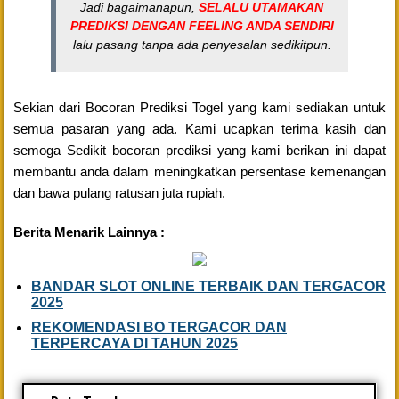
Jadi bagaimanapun,
SELALU UTAMAKAN
PREDIKSI DENGAN FEELING ANDA SENDIRI
lalu pasang tanpa ada penyesalan sedikitpun.
Sekian dari Bocoran Prediksi Togel yang kami sediakan untuk
semua pasaran yang ada. Kami ucapkan terima kasih dan
semoga Sedikit bocoran prediksi yang kami berikan ini dapat
membantu anda dalam meningkatkan persentase kemenangan
dan bawa pulang ratusan juta rupiah.
Berita Menarik Lainnya :
BANDAR SLOT ONLINE TERBAIK DAN TERGACOR
2025
REKOMENDASI BO TERGACOR DAN
TERPERCAYA DI TAHUN 2025