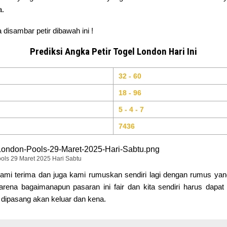
a.
disambar petir dibawah ini !
Prediksi Angka Petir Togel London Hari Ini
32 - 60
18 - 96
5 - 4 - 7
7436
ols 29 Maret 2025 Hari Sabtu
 kami terima dan juga kami rumuskan sendiri lagi dengan rumus yang 
rena bagaimanapun pasaran ini fair dan kita sendiri harus dapat
 dipasang akan keluar dan kena.