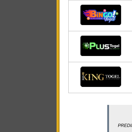
PREDI