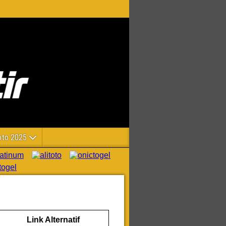
oto 2025
Link Alternatif