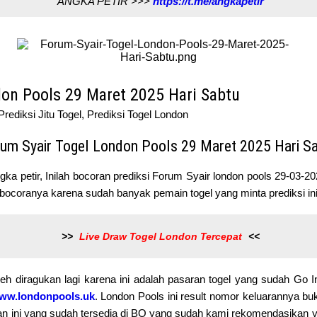
ANGKA PETIR >>>
https://t.me/angkapetir
on Pools 29 Maret 2025 Hari Sabtu
Prediksi Jitu Togel,
Prediksi Togel London
um Syair Togel London Pools 29 Maret 2025 Hari S
gka petir, Inilah bocoran prediksi Forum Syair london pools 29-03-2
n bocoranya karena sudah banyak pemain togel yang minta prediksi ini
>>
Live Draw Togel London Tercepat
<<
h diragukan lagi karena ini adalah pasaran togel yang sudah Go Inte
ww.londonpools.uk
. London Pools ini result nomor keluarannya bu
an ini yang sudah tersedia di BO yang sudah kami rekomendasikan 