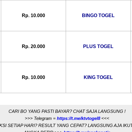
Rp. 10.000
BINGO TOGEL
Rp. 20.000
PLUS TOGEL
Rp. 10.000
KING TOGEL
CARI BO YANG PASTI BAYAR? CHAT SAJA LANGSUNG !
>>> Telegram =
https://t.me/ktvtogel8
<<<
KSI SETIAP HARI? RESULT YANG CEPAT? LANGSUNG AJA IKU