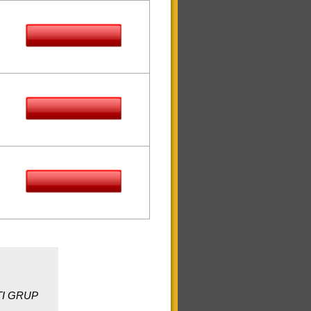
TI GRUP