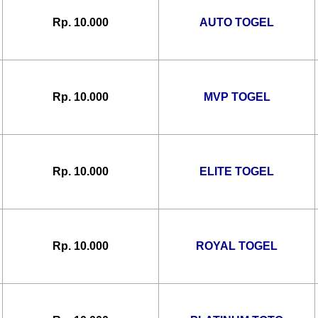
Rp. 10.000
AUTO TOGEL
Rp. 10.000
MVP TOGEL
Rp. 10.000
ELITE TOGEL
Rp. 10.000
ROYAL TOGEL