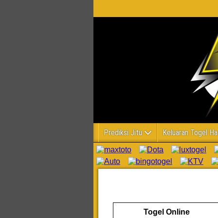
Prediksi Jitu
Keluaran Togel Har
Togel Online