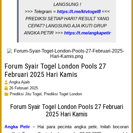
LANGSUNG !
>>> Telegram =
https://t.me/ktvtogel8
<<<
PREDIKSI SETIAP HARI? RESULT YANG
CEPAT? LANGSUNG AJA IKUTI GRUP
ANGKA PETIR >>>
https://t.me/angkapetir
Forum Syair Togel London Pools 27
Februari 2025 Hari Kamis
Angka Ajaib
26 Februari 2025
Prediksi Jitu Togel,
Prediksi Togel London
Forum Syair Togel London Pools 27 Februari
2025 Hari Kamis
Angka Petir
– Hai para pecinta angka petir, Inilah bocoran