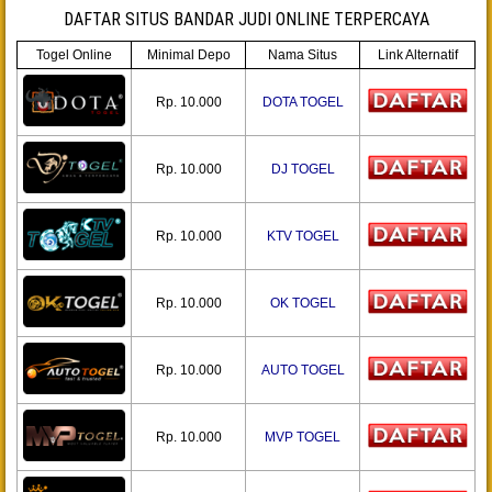
DAFTAR SITUS BANDAR JUDI ONLINE TERPERCAYA
Togel Online
Minimal Depo
Nama Situs
Link Alternatif
Rp. 10.000
DOTA TOGEL
Rp. 10.000
DJ TOGEL
Rp. 10.000
KTV TOGEL
Rp. 10.000
OK TOGEL
Rp. 10.000
AUTO TOGEL
Rp. 10.000
MVP TOGEL