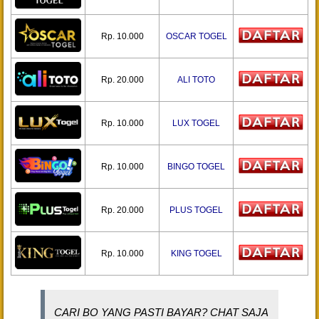
Rp. 10.000
OSCAR TOGEL
Rp. 20.000
ALI TOTO
Rp. 10.000
LUX TOGEL
Rp. 10.000
BINGO TOGEL
Rp. 20.000
PLUS TOGEL
Rp. 10.000
KING TOGEL
CARI BO YANG PASTI BAYAR? CHAT SAJA