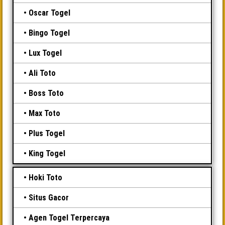
Oscar Togel
Bingo Togel
Lux Togel
Ali Toto
Boss Toto
Max Toto
Plus Togel
King Togel
Hoki Toto
Situs Gacor
Agen Togel Terpercaya