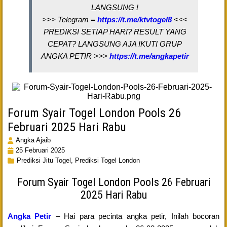
LANGSUNG !
>>> Telegram =
https://t.me/ktvtogel8
<<<
PREDIKSI SETIAP HARI? RESULT YANG
CEPAT? LANGSUNG AJA IKUTI GRUP
ANGKA PETIR >>>
https://t.me/angkapetir
Forum Syair Togel London Pools 26
Februari 2025 Hari Rabu
Angka Ajaib
25 Februari 2025
Prediksi Jitu Togel,
Prediksi Togel London
Forum Syair Togel London Pools 26 Februari
2025 Hari Rabu
Angka Petir
– Hai para pecinta angka petir, Inilah bocoran