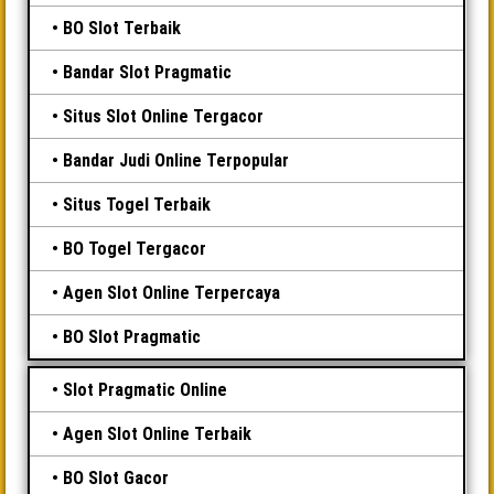
BO Slot Terbaik
Bandar Slot Pragmatic
Situs Slot Online Tergacor
Bandar Judi Online Terpopular
Situs Togel Terbaik
BO Togel Tergacor
Agen Slot Online Terpercaya
BO Slot Pragmatic
Slot Pragmatic Online
Agen Slot Online Terbaik
BO Slot Gacor