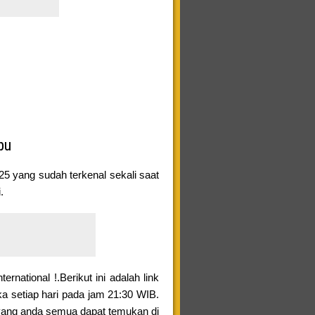
bu
025 yang sudah terkenal sekali saat
.
rnational !.Berikut ini adalah link
ka setiap hari pada jam 21:30 WIB.
yang anda semua dapat temukan di