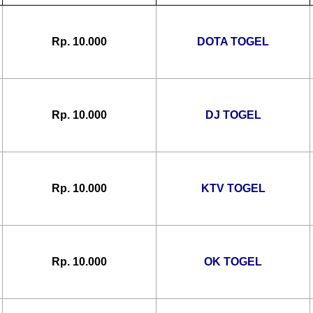
Rp. 10.000
DOTA TOGEL
Rp. 10.000
DJ TOGEL
Rp. 10.000
KTV TOGEL
Rp. 10.000
OK TOGEL