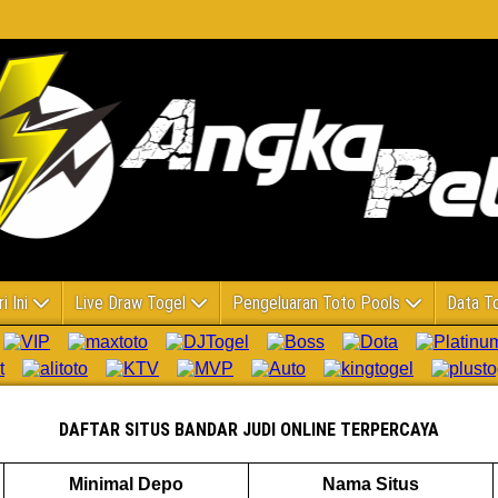
i Ini
Live Draw Togel
Pengeluaran Toto Pools
Data T
DAFTAR SITUS BANDAR JUDI ONLINE TERPERCAYA
Minimal Depo
Nama Situs