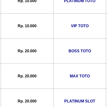
Rp. 10.000
PLATINUM TOTO
Rp. 10.000
VIP TOTO
Rp. 20.000
BOSS TOTO
Rp. 20.000
MAX TOTO
Rp. 20.000
PLATINUM SLOT