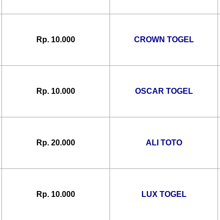
Rp. 10.000
CROWN TOGEL
Rp. 10.000
OSCAR TOGEL
Rp. 20.000
ALI TOTO
Rp. 10.000
LUX TOGEL