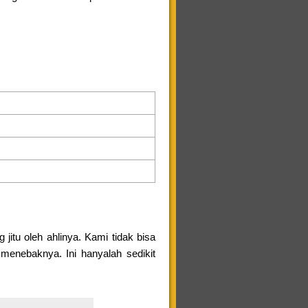
jitu oleh ahlinya. Kami tidak bisa
 menebaknya. Ini hanyalah sedikit