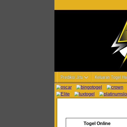
Prediksi Jitu
Keluaran Togel Har
Togel Online