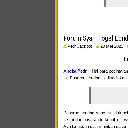
Forum Syair Togel Lon
Petir Jackpot
20 Mei 2025
F
Angka Petir
– Hai para pecinta an
ini. Pasaran London ini disediaka
Pasaran London yang ini tidak bole
resmi dari pasaran terkenal ini :
w
Ayo langsung saja mainkan pasar