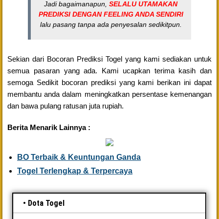
Jadi bagaimanapun,
SELALU UTAMAKAN
PREDIKSI DENGAN FEELING ANDA SENDIRI
lalu pasang tanpa ada penyesalan sedikitpun.
Sekian dari Bocoran Prediksi Togel yang kami sediakan untuk
semua pasaran yang ada. Kami ucapkan terima kasih dan
semoga Sedikit bocoran prediksi yang kami berikan ini dapat
membantu anda dalam meningkatkan persentase kemenangan
dan bawa pulang ratusan juta rupiah.
Berita Menarik Lainnya :
BO Terbaik & Keuntungan Ganda
Togel Terlengkap & Terpercaya
Dota Togel