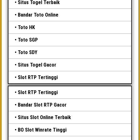
Situs Togel Terbaik
Bandar Toto Online
Toto HK
Toto SGP
Toto SDY
Situs Togel Gacor
Slot RTP Tertinggi
Slot RTP Tertinggi
Bandar Slot RTP Gacor
Situs Slot Online Terbaik
BO Slot Winrate Tinggi