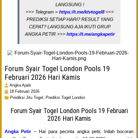
LANGSUNG !
>>> Telegram =
https://t.me/ktvtogel8
<<<
PREDIKSI SETIAP HARI? RESULT YANG
CEPAT? LANGSUNG AJA IKUTI GRUP
ANGKA PETIR >>>
https://t.me/angkapetir
Forum Syair Togel London Pools 19
Februari 2026 Hari Kamis
Angka Ajaib
18 Februari 2026
Prediksi Jitu Togel,
Prediksi Togel London
Forum Syair Togel London Pools 19 Februari
2026 Hari Kamis
Angka Petir
– Hai para pecinta angka petir, Inilah bocoran