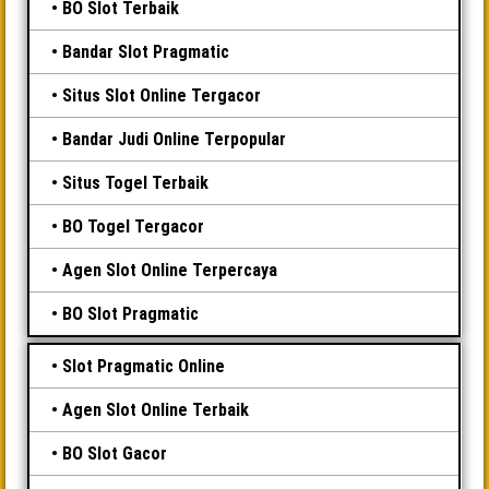
BO Slot Terbaik
Bandar Slot Pragmatic
Situs Slot Online Tergacor
Bandar Judi Online Terpopular
Situs Togel Terbaik
BO Togel Tergacor
Agen Slot Online Terpercaya
BO Slot Pragmatic
Slot Pragmatic Online
Agen Slot Online Terbaik
BO Slot Gacor