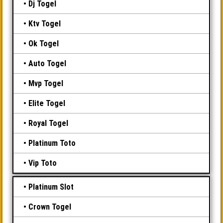
Dj Togel
Ktv Togel
Ok Togel
Auto Togel
Mvp Togel
Elite Togel
Royal Togel
Platinum Toto
Vip Toto
Platinum Slot
Crown Togel