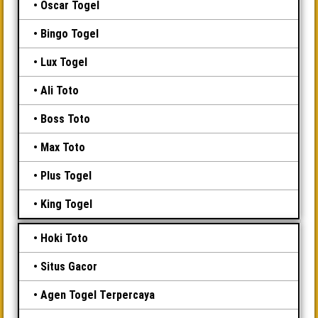
Oscar Togel
Bingo Togel
Lux Togel
Ali Toto
Boss Toto
Max Toto
Plus Togel
King Togel
Hoki Toto
Situs Gacor
Agen Togel Terpercaya