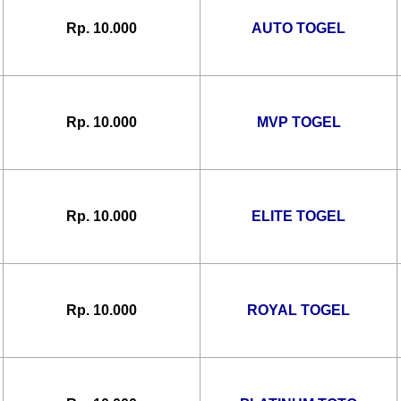
Rp. 10.000
AUTO TOGEL
Rp. 10.000
MVP TOGEL
Rp. 10.000
ELITE TOGEL
Rp. 10.000
ROYAL TOGEL