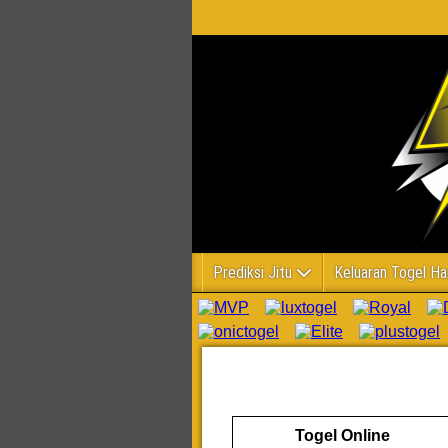
Prediksi Jitu
Keluaran Togel Har
Togel Online