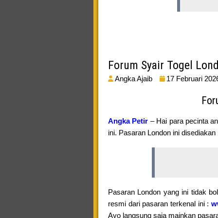
Forum Syair Togel Lond
Angka Ajaib
17 Februari 202
For
Angka Petir
– Hai para pecinta an
ini. Pasaran London ini disediaka
Pasaran London yang ini tidak bole
resmi dari pasaran terkenal ini :
w
Ayo langsung saja mainkan pasar