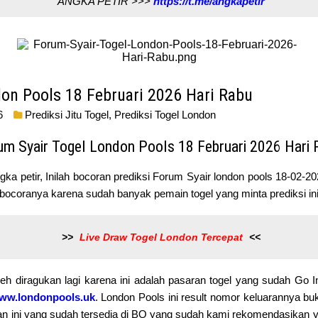
ANGKA PETIR >>>
https://t.me/angkapetir
on Pools 18 Februari 2026 Hari Rabu
6
Prediksi Jitu Togel,
Prediksi Togel London
um Syair Togel London Pools 18 Februari 2026 Hari 
gka petir, Inilah bocoran prediksi Forum Syair london pools 18-02-2
n bocoranya karena sudah banyak pemain togel yang minta prediksi ini
>>
Live Draw Togel London Tercepat
<<
h diragukan lagi karena ini adalah pasaran togel yang sudah Go Inte
ww.londonpools.uk
. London Pools ini result nomor keluarannya bu
an ini yang sudah tersedia di BO yang sudah kami rekomendasikan 