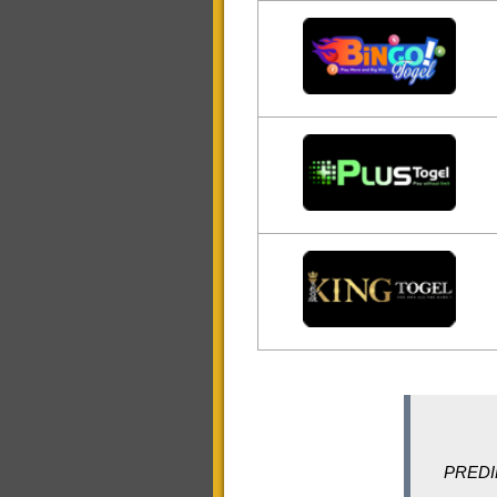
PREDI