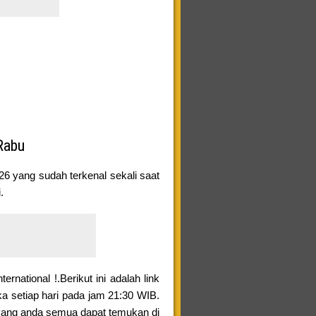
Rabu
026 yang sudah terkenal sekali saat
.
rnational !.Berikut ini adalah link
ka setiap hari pada jam 21:30 WIB.
yang anda semua dapat temukan di