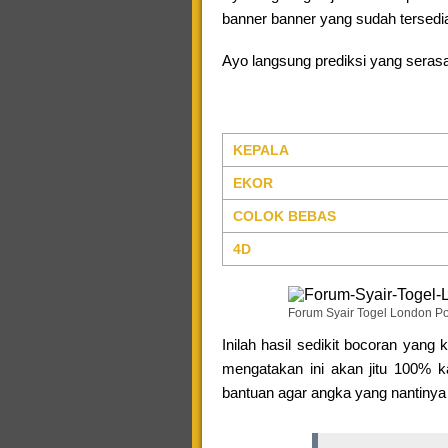
banner banner yang sudah tersedi
Ayo langsung prediksi yang serasa 
KEPALA
EKOR
COLOK BEBAS
4D
Forum Syair Togel London Po
Inilah hasil sedikit bocoran yang
mengatakan ini akan jitu 100% ka
bantuan agar angka yang nantinya