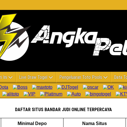
i Ini
Live Draw Togel
Pengeluaran Toto Pools
Data T
DAFTAR SITUS BANDAR JUDI ONLINE TERPERCAYA
Minimal Depo
Nama Situs