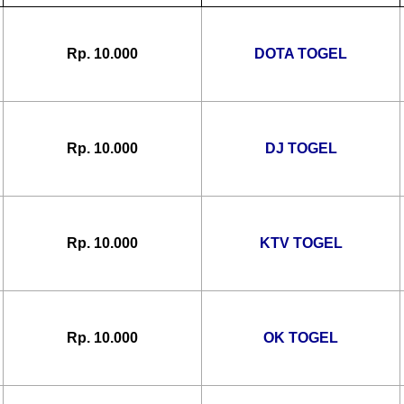
Rp. 10.000
DOTA TOGEL
Rp. 10.000
DJ TOGEL
Rp. 10.000
KTV TOGEL
Rp. 10.000
OK TOGEL