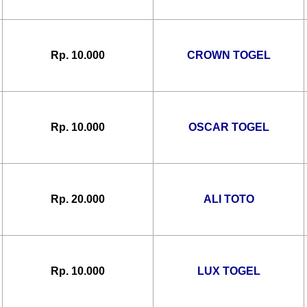
Rp. 10.000
CROWN TOGEL
Rp. 10.000
OSCAR TOGEL
Rp. 20.000
ALI TOTO
Rp. 10.000
LUX TOGEL