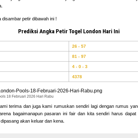
a.
disambar petir dibawah ini !
Prediksi Angka Petir Togel London Hari Ini
26 - 57
81 - 97
4 - 0 - 3
4378
ols 18 Februari 2026 Hari Rabu
 kami terima dan juga kami rumuskan sendiri lagi dengan rumus yang 
rena bagaimanapun pasaran ini fair dan kita sendiri harus dapat
 dipasang akan keluar dan kena.