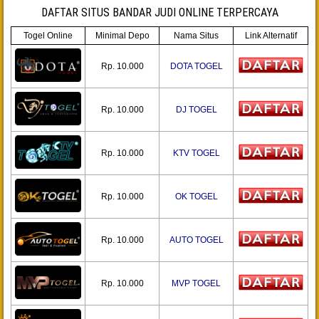
DAFTAR SITUS BANDAR JUDI ONLINE TERPERCAYA
Togel Online
Minimal Depo
Nama Situs
Link Alternatif
Rp. 10.000
DOTA TOGEL
Rp. 10.000
DJ TOGEL
Rp. 10.000
KTV TOGEL
Rp. 10.000
OK TOGEL
Rp. 10.000
AUTO TOGEL
Rp. 10.000
MVP TOGEL