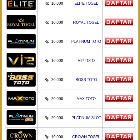
Rp. 10.000
ELITE TOGEL
Rp. 10.000
ROYAL TOGEL
Rp. 10.000
PLATINUM TOTO
Rp. 10.000
VIP TOTO
Rp. 20.000
BOSS TOTO
Rp. 20.000
MAX TOTO
Rp. 20.000
PLATINUM SLOT
Rp. 10.000
CROWN TOGEL