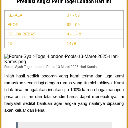
Prediksi Angka Petir Togel London Hari Ini
KEPALA
37 - 59
EKOR
62 - 09
COLOK BEBAS
4 - 1 - 8
4D
1479
Forum Syair Togel London Pools 13 Maret 2025 Hari Kamis
Inilah hasil sedikit bocoran yang kami terima dan juga kami
rumuskan sendiri lagi dengan rumus yang jitu oleh ahlinya. Kami
tidak bisa mengatakan ini akan jitu 100% karena bagaimanapun
pasaran ini fair dan kita sendiri harus dapat menebaknya. Ini
hanyalah sedikit bantuan agar angka yang nantinya dipasang
akan keluar dan kena.