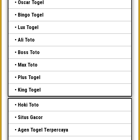
Oscar Togel
Bingo Togel
Lux Togel
Ali Toto
Boss Toto
Max Toto
Plus Togel
King Togel
Hoki Toto
Situs Gacor
Agen Togel Terpercaya