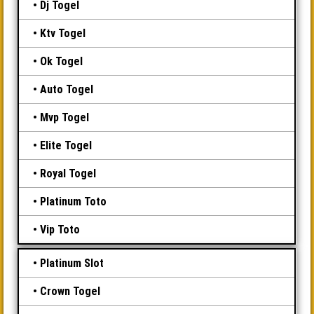
Dj Togel
Ktv Togel
Ok Togel
Auto Togel
Mvp Togel
Elite Togel
Royal Togel
Platinum Toto
Vip Toto
Platinum Slot
Crown Togel