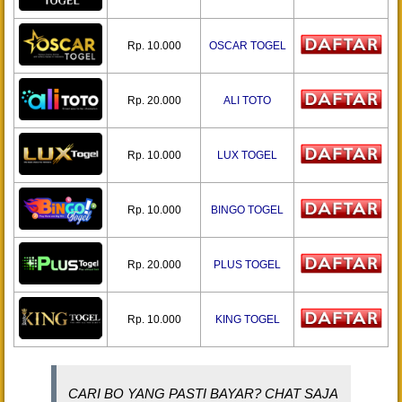
Rp. 10.000
OSCAR TOGEL
Rp. 20.000
ALI TOTO
Rp. 10.000
LUX TOGEL
Rp. 10.000
BINGO TOGEL
Rp. 20.000
PLUS TOGEL
Rp. 10.000
KING TOGEL
CARI BO YANG PASTI BAYAR? CHAT SAJA