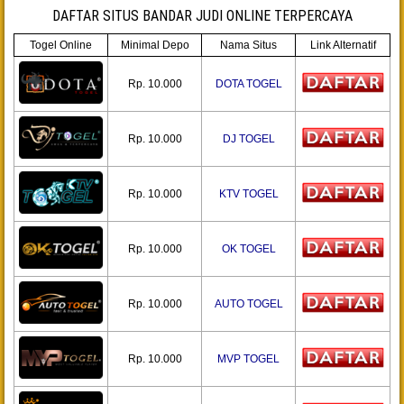
DAFTAR SITUS BANDAR JUDI ONLINE TERPERCAYA
Togel Online
Minimal Depo
Nama Situs
Link Alternatif
Rp. 10.000
DOTA TOGEL
Rp. 10.000
DJ TOGEL
Rp. 10.000
KTV TOGEL
Rp. 10.000
OK TOGEL
Rp. 10.000
AUTO TOGEL
Rp. 10.000
MVP TOGEL