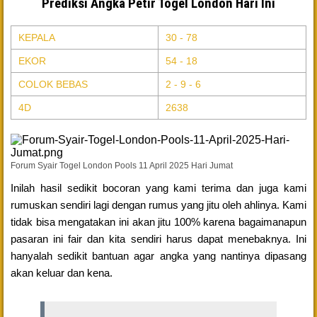
Prediksi Angka Petir Togel London Hari Ini
KEPALA
30 - 78
EKOR
54 - 18
COLOK BEBAS
2 - 9 - 6
4D
2638
Forum Syair Togel London Pools 11 April 2025 Hari Jumat
Inilah hasil sedikit bocoran yang kami terima dan juga kami
rumuskan sendiri lagi dengan rumus yang jitu oleh ahlinya. Kami
tidak bisa mengatakan ini akan jitu 100% karena bagaimanapun
pasaran ini fair dan kita sendiri harus dapat menebaknya. Ini
hanyalah sedikit bantuan agar angka yang nantinya dipasang
akan keluar dan kena.