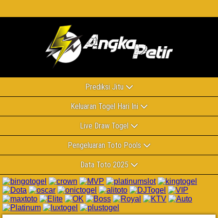
Prediksi Jitu
Keluaran Togel Hari Ini
Live Draw Togel
Pengeluaran Toto Pools
Data Toto 2025