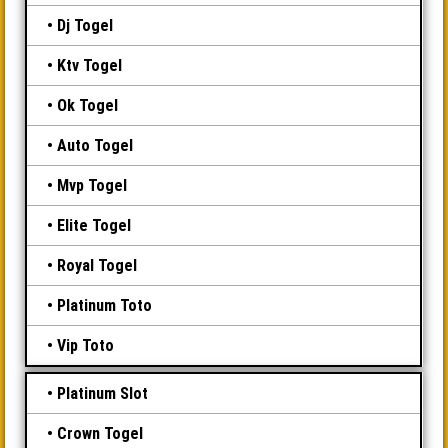
Dj Togel
Ktv Togel
Ok Togel
Auto Togel
Mvp Togel
Elite Togel
Royal Togel
Platinum Toto
Vip Toto
Platinum Slot
Crown Togel