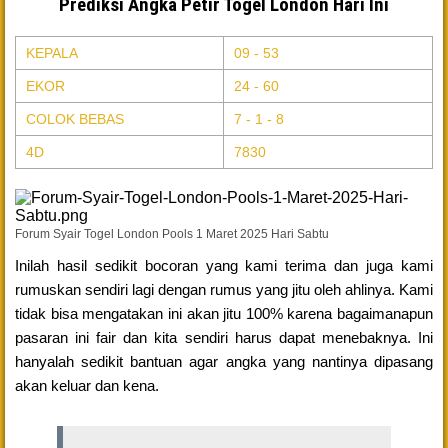
Prediksi Angka Petir Togel London Hari Ini
KEPALA
09 - 53
EKOR
24 - 60
COLOK BEBAS
7 - 1 - 8
4D
7830
Forum Syair Togel London Pools 1 Maret 2025 Hari Sabtu
Inilah hasil sedikit bocoran yang kami terima dan juga kami
rumuskan sendiri lagi dengan rumus yang jitu oleh ahlinya. Kami
tidak bisa mengatakan ini akan jitu 100% karena bagaimanapun
pasaran ini fair dan kita sendiri harus dapat menebaknya. Ini
hanyalah sedikit bantuan agar angka yang nantinya dipasang
akan keluar dan kena.