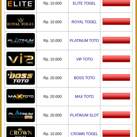
Rp. 10.000
ELITE TOGEL
Rp. 10.000
ROYAL TOGEL
Rp. 10.000
PLATINUM TOTO
Rp. 10.000
VIP TOTO
Rp. 20.000
BOSS TOTO
Rp. 20.000
MAX TOTO
Rp. 20.000
PLATINUM SLOT
Rp. 10.000
CROWN TOGEL