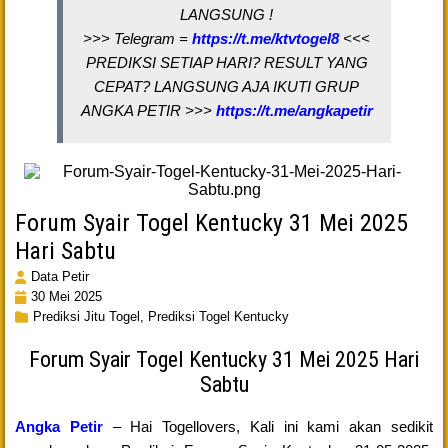
LANGSUNG !
>>> Telegram =
https://t.me/ktvtogel8
<<<
PREDIKSI SETIAP HARI? RESULT YANG
CEPAT? LANGSUNG AJA IKUTI GRUP
ANGKA PETIR >>>
https://t.me/angkapetir
Forum Syair Togel Kentucky 31 Mei 2025
Hari Sabtu
Data Petir
30 Mei 2025
Prediksi Jitu Togel,
Prediksi Togel Kentucky
Forum Syair Togel Kentucky 31 Mei 2025 Hari
Sabtu
Angka Petir
– Hai Togellovers, Kali ini kami akan sedikit