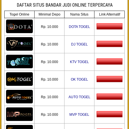
DAFTAR SITUS BANDAR JUDI ONLINE TERPERCAYA
Togel Online
Minimal Depo
Nama Situs
Link Alternatif
Rp. 10.000
DOTA TOGEL
Rp. 10.000
DJ TOGEL
Rp. 10.000
KTV TOGEL
Rp. 10.000
OK TOGEL
Rp. 10.000
AUTO TOGEL
Rp. 10.000
MVP TOGEL