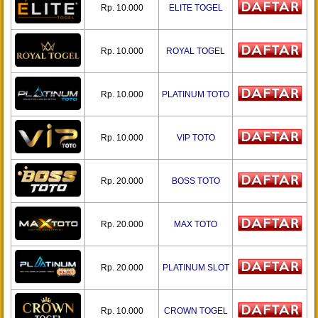
Rp. 10.000
ELITE TOGEL
Rp. 10.000
ROYAL TOGEL
Rp. 10.000
PLATINUM TOTO
Rp. 10.000
VIP TOTO
Rp. 20.000
BOSS TOTO
Rp. 20.000
MAX TOTO
Rp. 20.000
PLATINUM SLOT
Rp. 10.000
CROWN TOGEL