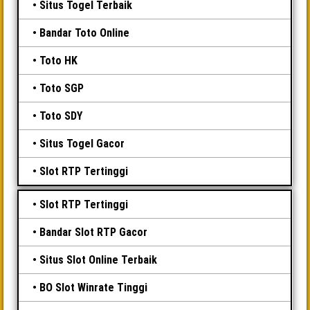
Situs Togel Terbaik
Bandar Toto Online
Toto HK
Toto SGP
Toto SDY
Situs Togel Gacor
Slot RTP Tertinggi
Slot RTP Tertinggi
Bandar Slot RTP Gacor
Situs Slot Online Terbaik
BO Slot Winrate Tinggi