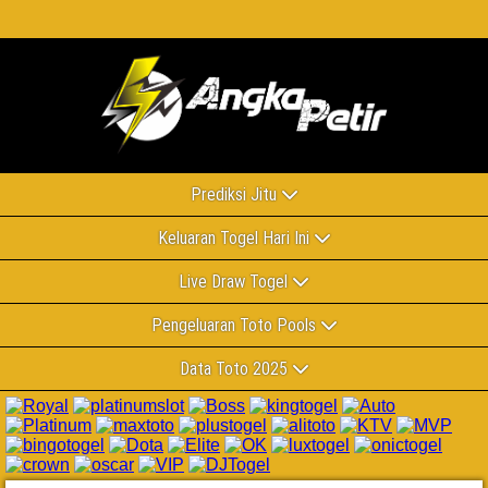
Prediksi Jitu
Keluaran Togel Hari Ini
Live Draw Togel
Pengeluaran Toto Pools
Data Toto 2025