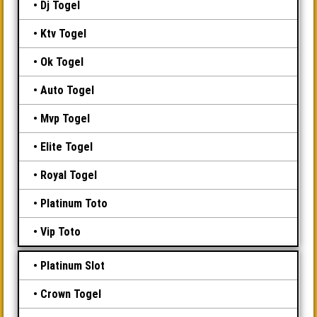
Dj Togel
Ktv Togel
Ok Togel
Auto Togel
Mvp Togel
Elite Togel
Royal Togel
Platinum Toto
Vip Toto
Platinum Slot
Crown Togel