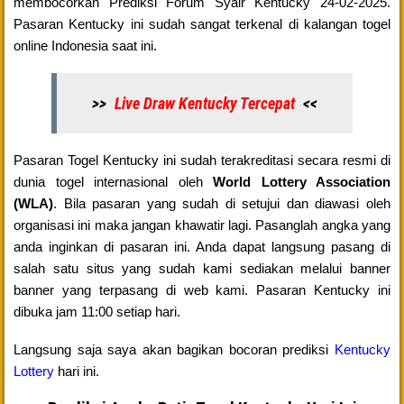
membocorkan Prediksi Forum Syair Kentucky 24-02-2025.
Pasaran Kentucky ini sudah sangat terkenal di kalangan togel
online Indonesia saat ini.
>>
Live Draw Kentucky Tercepat
<<
Pasaran Togel Kentucky ini sudah terakreditasi secara resmi di
dunia togel internasional oleh
World Lottery Association
(WLA)
. Bila pasaran yang sudah di setujui dan diawasi oleh
organisasi ini maka jangan khawatir lagi. Pasanglah angka yang
anda inginkan di pasaran ini. Anda dapat langsung pasang di
salah satu situs yang sudah kami sediakan melalui banner
banner yang terpasang di web kami. Pasaran Kentucky ini
dibuka jam 11:00 setiap hari.
Langsung saja saya akan bagikan bocoran prediksi
Kentucky
Lottery
hari ini.