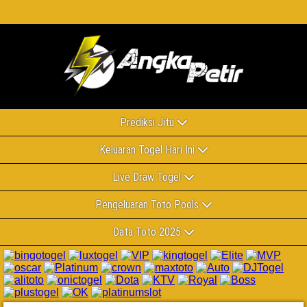
Prediksi Jitu
Keluaran Togel Hari Ini
Live Draw Togel
Pengeluaran Toto Pools
Data Toto 2025