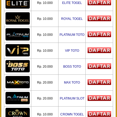
Rp. 10.000
ELITE TOGEL
Rp. 10.000
ROYAL TOGEL
Rp. 10.000
PLATINUM TOTO
Rp. 10.000
VIP TOTO
Rp. 20.000
BOSS TOTO
Rp. 20.000
MAX TOTO
Rp. 20.000
PLATINUM SLOT
Rp. 10.000
CROWN TOGEL