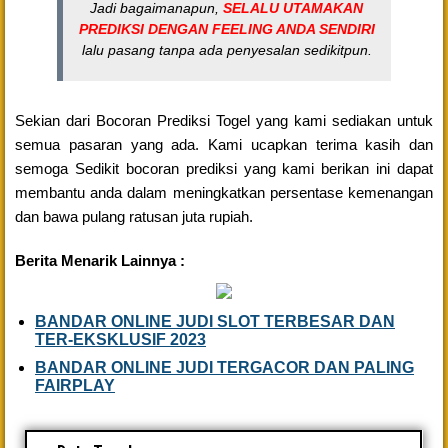
Jadi bagaimanapun,
SELALU UTAMAKAN
PREDIKSI DENGAN FEELING ANDA SENDIRI
lalu pasang tanpa ada penyesalan sedikitpun.
Sekian dari Bocoran Prediksi Togel yang kami sediakan untuk
semua pasaran yang ada. Kami ucapkan terima kasih dan
semoga Sedikit bocoran prediksi yang kami berikan ini dapat
membantu anda dalam meningkatkan persentase kemenangan
dan bawa pulang ratusan juta rupiah.
Berita Menarik Lainnya :
BANDAR ONLINE JUDI SLOT TERBESAR DAN
TER-EKSKLUSIF 2023
BANDAR ONLINE JUDI TERGACOR DAN PALING
FAIRPLAY