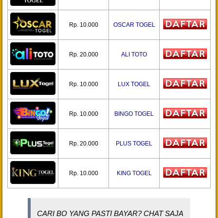
Rp. 10.000
OSCAR TOGEL
Rp. 20.000
ALI TOTO
Rp. 10.000
LUX TOGEL
Rp. 10.000
BINGO TOGEL
Rp. 20.000
PLUS TOGEL
Rp. 10.000
KING TOGEL
CARI BO YANG PASTI BAYAR? CHAT SAJA