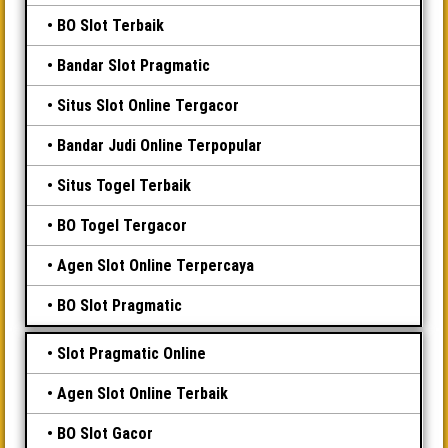
BO Slot Terbaik
Bandar Slot Pragmatic
Situs Slot Online Tergacor
Bandar Judi Online Terpopular
Situs Togel Terbaik
BO Togel Tergacor
Agen Slot Online Terpercaya
BO Slot Pragmatic
Slot Pragmatic Online
Agen Slot Online Terbaik
BO Slot Gacor