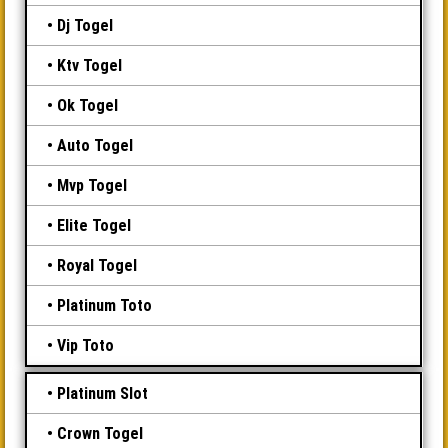
Dj Togel
Ktv Togel
Ok Togel
Auto Togel
Mvp Togel
Elite Togel
Royal Togel
Platinum Toto
Vip Toto
Platinum Slot
Crown Togel