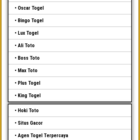
Oscar Togel
Bingo Togel
Lux Togel
Ali Toto
Boss Toto
Max Toto
Plus Togel
King Togel
Hoki Toto
Situs Gacor
Agen Togel Terpercaya