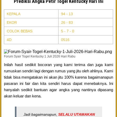
Prediksi Angka Petir Togel Kentucky Hari Ini
KEPALA
94 - 13
EKOR
26 - 83
COLOK BEBAS
5 - 7 - 0
4D
0516
Forum Syair Togel Kentucky 1 Juli 2026 Hari Rabu
Inilah hasil sedikit bocoran yang kami terima dan juga kami
rumuskan sendiri lagi dengan rumus yang jitu oleh ahlinya. Kami
tidak bisa mengatakan ini akan jitu 100% karena bagaimanapun
pasaran ini fair dan kita sendiri harus dapat menebaknya. Ini
hanyalah sedikit bantuan agar angka yang nantinya dipasang
akan keluar dan kena.
Jadi bagaimanapun,
SELALU UTAMAKAN