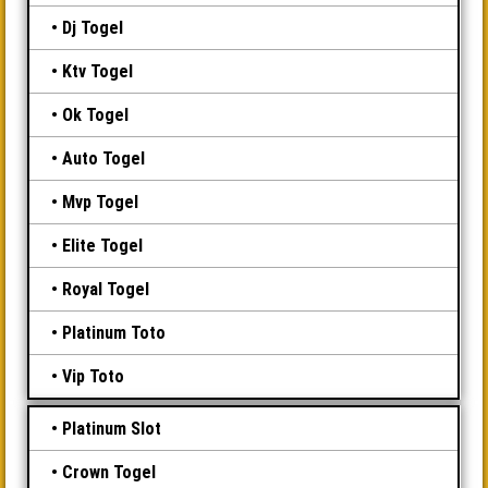
Dj Togel
Ktv Togel
Ok Togel
Auto Togel
Mvp Togel
Elite Togel
Royal Togel
Platinum Toto
Vip Toto
Platinum Slot
Crown Togel