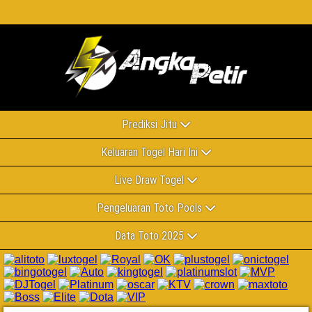
Prediksi Jitu
Keluaran Togel Hari Ini
Live Draw Togel
Pengeluaran Toto Pools
Data Toto 2025