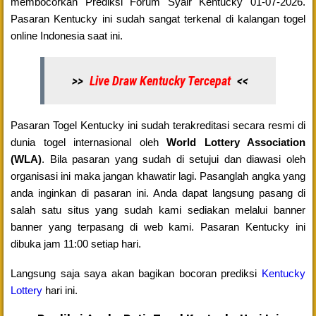
membocorkan Prediksi Forum Syair Kentucky 01-07-2026.
Pasaran Kentucky ini sudah sangat terkenal di kalangan togel
online Indonesia saat ini.
>>
Live Draw Kentucky Tercepat
<<
Pasaran Togel Kentucky ini sudah terakreditasi secara resmi di
dunia togel internasional oleh
World Lottery Association
(WLA)
. Bila pasaran yang sudah di setujui dan diawasi oleh
organisasi ini maka jangan khawatir lagi. Pasanglah angka yang
anda inginkan di pasaran ini. Anda dapat langsung pasang di
salah satu situs yang sudah kami sediakan melalui banner
banner yang terpasang di web kami. Pasaran Kentucky ini
dibuka jam 11:00 setiap hari.
Langsung saja saya akan bagikan bocoran prediksi
Kentucky
Lottery
hari ini.