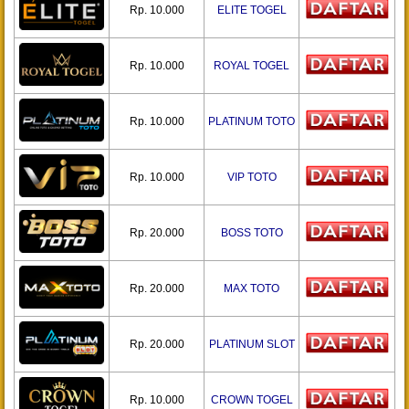
Rp. 10.000
ELITE TOGEL
Rp. 10.000
ROYAL TOGEL
Rp. 10.000
PLATINUM TOTO
Rp. 10.000
VIP TOTO
Rp. 20.000
BOSS TOTO
Rp. 20.000
MAX TOTO
Rp. 20.000
PLATINUM SLOT
Rp. 10.000
CROWN TOGEL