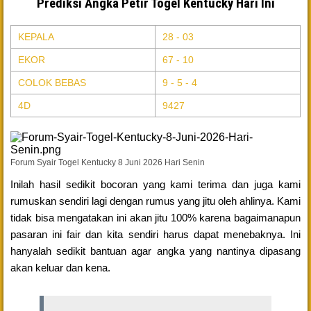
Prediksi Angka Petir Togel Kentucky Hari Ini
KEPALA
28 - 03
EKOR
67 - 10
COLOK BEBAS
9 - 5 - 4
4D
9427
Forum Syair Togel Kentucky 8 Juni 2026 Hari Senin
Inilah hasil sedikit bocoran yang kami terima dan juga kami
rumuskan sendiri lagi dengan rumus yang jitu oleh ahlinya. Kami
tidak bisa mengatakan ini akan jitu 100% karena bagaimanapun
pasaran ini fair dan kita sendiri harus dapat menebaknya. Ini
hanyalah sedikit bantuan agar angka yang nantinya dipasang
akan keluar dan kena.