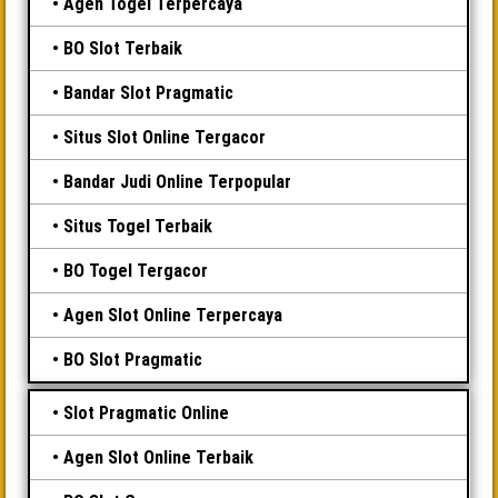
Agen Togel Terpercaya
BO Slot Terbaik
Bandar Slot Pragmatic
Situs Slot Online Tergacor
Bandar Judi Online Terpopular
Situs Togel Terbaik
BO Togel Tergacor
Agen Slot Online Terpercaya
BO Slot Pragmatic
Slot Pragmatic Online
Agen Slot Online Terbaik