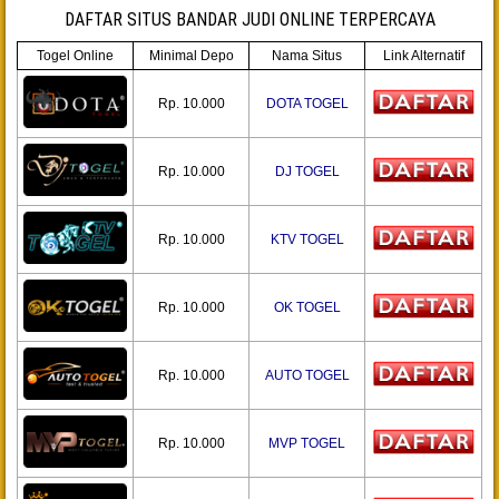
DAFTAR SITUS BANDAR JUDI ONLINE TERPERCAYA
Togel Online
Minimal Depo
Nama Situs
Link Alternatif
Rp. 10.000
DOTA TOGEL
Rp. 10.000
DJ TOGEL
Rp. 10.000
KTV TOGEL
Rp. 10.000
OK TOGEL
Rp. 10.000
AUTO TOGEL
Rp. 10.000
MVP TOGEL