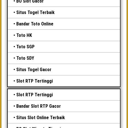
BO Slot Gacor
Situs Togel Terbaik
Bandar Toto Online
Toto HK
Toto SGP
Toto SDY
Situs Togel Gacor
Slot RTP Tertinggi
Slot RTP Tertinggi
Bandar Slot RTP Gacor
Situs Slot Online Terbaik