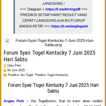
LANGSUNG !
>>> Telegram =
https://t.me/ktvtogel8
<<<
PREDIKSI SETIAP HARI? RESULT YANG
CEPAT? LANGSUNG AJA IKUTI GRUP
ANGKA PETIR >>>
https://t.me/angkapetir
Forum Syair Togel Kentucky 7 Juni 2025
Hari Sabtu
Data Petir
06 Juni 2025
Prediksi Jitu Togel,
Prediksi Togel Kentucky
Forum Syair Togel Kentucky 7 Juni 2025 Hari
Sabtu
Angka Petir
– Hai Togellovers, Kali ini kami akan sedikit