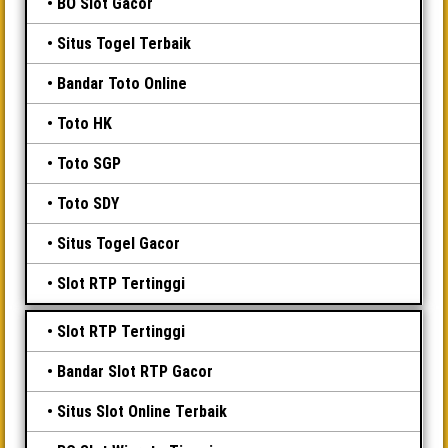
BO Slot Gacor
Situs Togel Terbaik
Bandar Toto Online
Toto HK
Toto SGP
Toto SDY
Situs Togel Gacor
Slot RTP Tertinggi
Slot RTP Tertinggi
Bandar Slot RTP Gacor
Situs Slot Online Terbaik