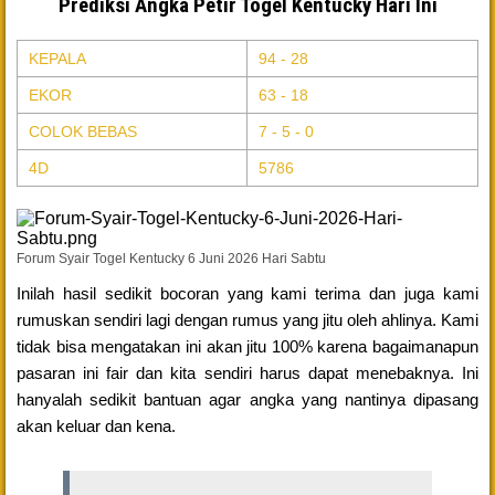
Prediksi Angka Petir Togel Kentucky Hari Ini
KEPALA
94 - 28
EKOR
63 - 18
COLOK BEBAS
7 - 5 - 0
4D
5786
Forum Syair Togel Kentucky 6 Juni 2026 Hari Sabtu
Inilah hasil sedikit bocoran yang kami terima dan juga kami
rumuskan sendiri lagi dengan rumus yang jitu oleh ahlinya. Kami
tidak bisa mengatakan ini akan jitu 100% karena bagaimanapun
pasaran ini fair dan kita sendiri harus dapat menebaknya. Ini
hanyalah sedikit bantuan agar angka yang nantinya dipasang
akan keluar dan kena.