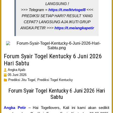
LANGSUNG !
>>> Telegram =
https://t.me/ktvtogel8
<<<
PREDIKSI SETIAP HARI? RESULT YANG
CEPAT? LANGSUNG AJA IKUTI GRUP
ANGKA PETIR >>>
https://t.me/angkapetir
Forum Syair Togel Kentucky 6 Juni 2026
Hari Sabtu
Angka Ajaib
05 Juni 2026
Prediksi Jitu Togel,
Prediksi Togel Kentucky
Forum Syair Togel Kentucky 6 Juni 2026 Hari
Sabtu
Angka Petir
– Hai Togellovers, Kali ini kami akan sedikit