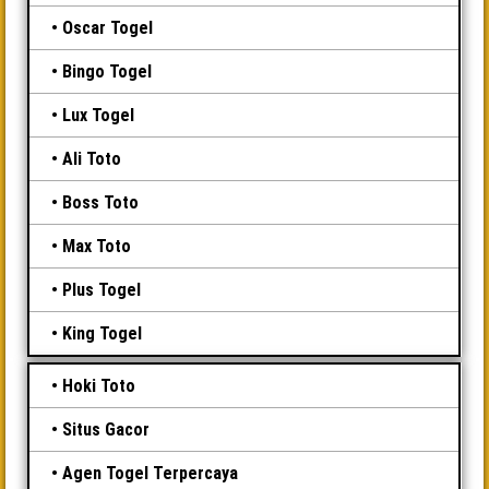
Oscar Togel
Bingo Togel
Lux Togel
Ali Toto
Boss Toto
Max Toto
Plus Togel
King Togel
Hoki Toto
Situs Gacor
Agen Togel Terpercaya