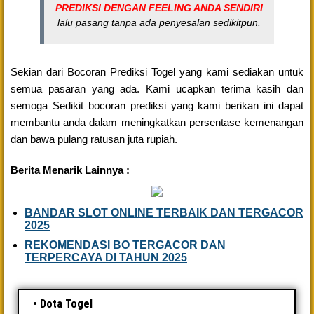
PREDIKSI DENGAN FEELING ANDA SENDIRI
lalu pasang tanpa ada penyesalan sedikitpun.
Sekian dari Bocoran Prediksi Togel yang kami sediakan untuk
semua pasaran yang ada. Kami ucapkan terima kasih dan
semoga Sedikit bocoran prediksi yang kami berikan ini dapat
membantu anda dalam meningkatkan persentase kemenangan
dan bawa pulang ratusan juta rupiah.
Berita Menarik Lainnya :
BANDAR SLOT ONLINE TERBAIK DAN TERGACOR
2025
REKOMENDASI BO TERGACOR DAN
TERPERCAYA DI TAHUN 2025
Dota Togel