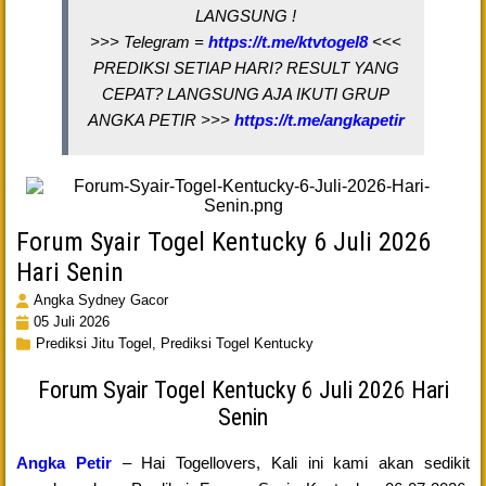
LANGSUNG !
>>> Telegram =
https://t.me/ktvtogel8
<<<
PREDIKSI SETIAP HARI? RESULT YANG
CEPAT? LANGSUNG AJA IKUTI GRUP
ANGKA PETIR >>>
https://t.me/angkapetir
Forum Syair Togel Kentucky 6 Juli 2026
Hari Senin
Angka Sydney Gacor
05 Juli 2026
Prediksi Jitu Togel,
Prediksi Togel Kentucky
Forum Syair Togel Kentucky 6 Juli 2026 Hari
Senin
Angka Petir
– Hai Togellovers, Kali ini kami akan sedikit