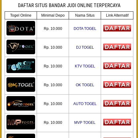
DAFTAR SITUS BANDAR JUDI ONLINE TERPERCAYA
Togel Online
Minimal Depo
Nama Situs
Link Alternatif
Rp. 10.000
DOTA TOGEL
Rp. 10.000
DJ TOGEL
Rp. 10.000
KTV TOGEL
Rp. 10.000
OK TOGEL
Rp. 10.000
AUTO TOGEL
Rp. 10.000
MVP TOGEL