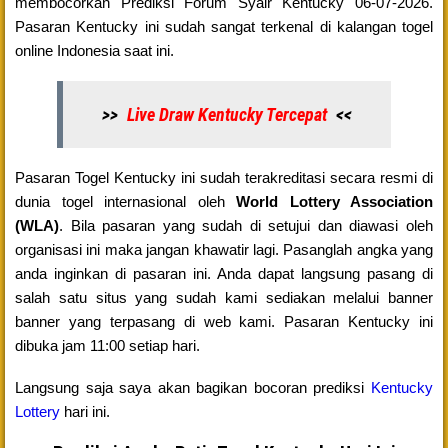
membocorkan Prediksi Forum Syair Kentucky 06-07-2026.
Pasaran Kentucky ini sudah sangat terkenal di kalangan togel
online Indonesia saat ini.
>>
Live Draw Kentucky Tercepat
<<
Pasaran Togel Kentucky ini sudah terakreditasi secara resmi di
dunia togel internasional oleh
World Lottery Association
(WLA)
. Bila pasaran yang sudah di setujui dan diawasi oleh
organisasi ini maka jangan khawatir lagi. Pasanglah angka yang
anda inginkan di pasaran ini. Anda dapat langsung pasang di
salah satu situs yang sudah kami sediakan melalui banner
banner yang terpasang di web kami. Pasaran Kentucky ini
dibuka jam 11:00 setiap hari.
Langsung saja saya akan bagikan bocoran prediksi
Kentucky
Lottery
hari ini.