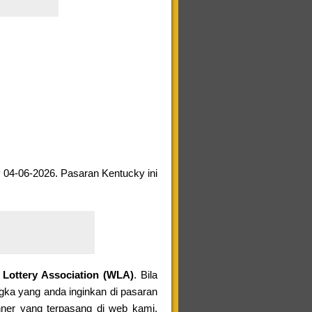
y 04-06-2026. Pasaran Kentucky ini
 Lottery Association (WLA)
. Bila
ngka yang anda inginkan di pasaran
nner yang terpasang di web kami.