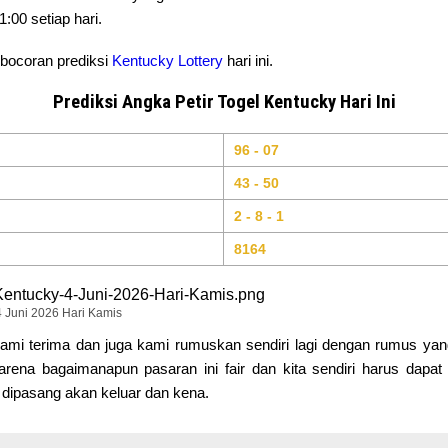
:00 setiap hari.
bocoran prediksi
Kentucky Lottery
hari ini.
Prediksi Angka Petir Togel Kentucky Hari Ini
96 - 07
43 - 50
2 - 8 - 1
8164
4 Juni 2026 Hari Kamis
 kami terima dan juga kami rumuskan sendiri lagi dengan rumus yang 
rena bagaimanapun pasaran ini fair dan kita sendiri harus dapat
 dipasang akan keluar dan kena.