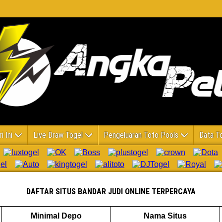
i Ini
Live Draw Togel
Pengeluaran Toto Pools
Data T
DAFTAR SITUS BANDAR JUDI ONLINE TERPERCAYA
Minimal Depo
Nama Situs