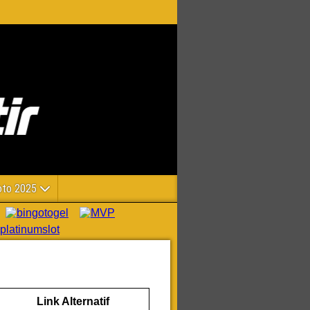
oto 2025
Link Alternatif