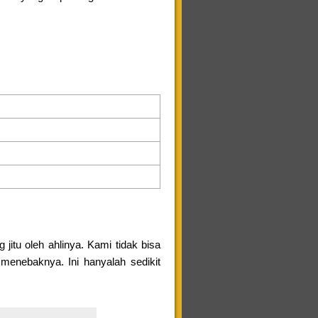
jitu oleh ahlinya. Kami tidak bisa
 menebaknya. Ini hanyalah sedikit