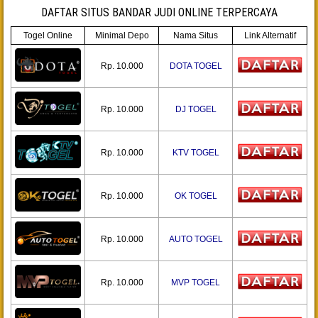
DAFTAR SITUS BANDAR JUDI ONLINE TERPERCAYA
Togel Online
Minimal Depo
Nama Situs
Link Alternatif
Rp. 10.000
DOTA TOGEL
Rp. 10.000
DJ TOGEL
Rp. 10.000
KTV TOGEL
Rp. 10.000
OK TOGEL
Rp. 10.000
AUTO TOGEL
Rp. 10.000
MVP TOGEL