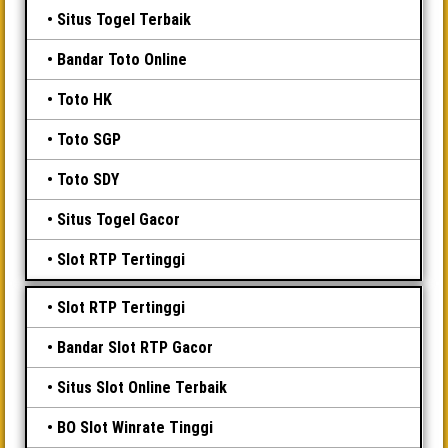
Situs Togel Terbaik
Bandar Toto Online
Toto HK
Toto SGP
Toto SDY
Situs Togel Gacor
Slot RTP Tertinggi
Slot RTP Tertinggi
Bandar Slot RTP Gacor
Situs Slot Online Terbaik
BO Slot Winrate Tinggi