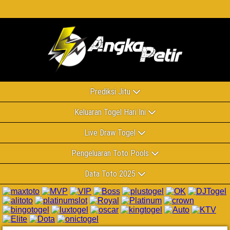
Prediksi Jitu
Keluaran Togel Hari Ini
Live Draw Togel
Pengeluaran Toto Pools
Data Toto 2025