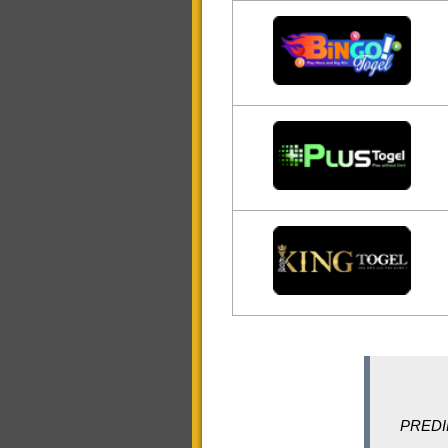
PREDI