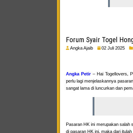
Forum Syair Togel Hong
Angka Ajaib
02 Juli 2025
Angka Petir
– Hai Togellovers, 
perlu lagi menjelaskannya pasaran
sangat lama di luncurkan dan pem
Pasaran HK ini merupakan salah s
di pasaran HK ini. maka dari itula