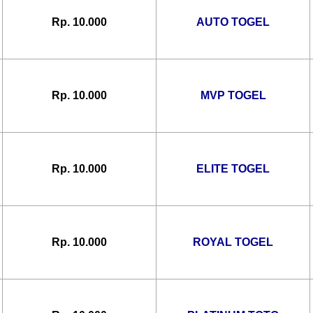
Rp. 10.000
AUTO TOGEL
Rp. 10.000
MVP TOGEL
Rp. 10.000
ELITE TOGEL
Rp. 10.000
ROYAL TOGEL