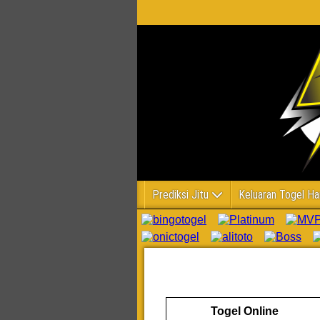
Prediksi Jitu
Keluaran Togel Har
Togel Online