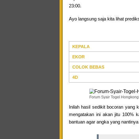
23:00.
Ayo langsung saja kita lihat predik
KEPALA
EKOR
COLOK BEBAS
4D
Forum Syair Togel Hongkong 
Inilah hasil sedikit bocoran yang
mengatakan ini akan jitu 100% ka
bantuan agar angka yang nantinya