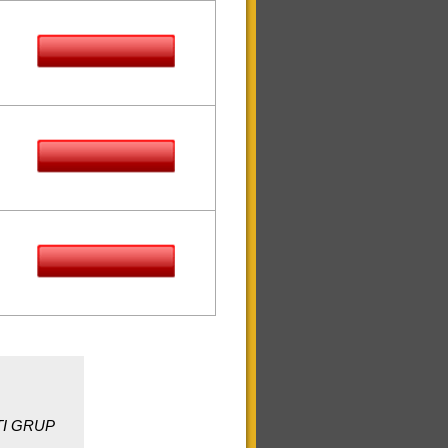
TI GRUP