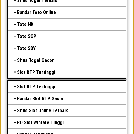
Situs Togel Terbaik
Bandar Toto Online
Toto HK
Toto SGP
Toto SDY
Situs Togel Gacor
Slot RTP Tertinggi
Slot RTP Tertinggi
Bandar Slot RTP Gacor
Situs Slot Online Terbaik
BO Slot Winrate Tinggi