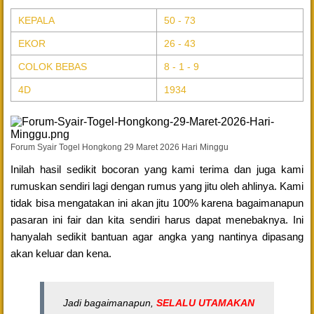
KEPALA
50 - 73
EKOR
26 - 43
COLOK BEBAS
8 - 1 - 9
4D
1934
Forum Syair Togel Hongkong 29 Maret 2026 Hari Minggu
Inilah hasil sedikit bocoran yang kami terima dan juga kami
rumuskan sendiri lagi dengan rumus yang jitu oleh ahlinya. Kami
tidak bisa mengatakan ini akan jitu 100% karena bagaimanapun
pasaran ini fair dan kita sendiri harus dapat menebaknya. Ini
hanyalah sedikit bantuan agar angka yang nantinya dipasang
akan keluar dan kena.
Jadi bagaimanapun,
SELALU UTAMAKAN