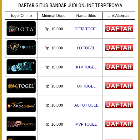
DAFTAR SITUS BANDAR JUDI ONLINE TERPERCAYA
Togel Online
Minimal Depo
Nama Situs
Link Alternatif
Rp. 10.000
DOTA TOGEL
Rp. 10.000
DJ TOGEL
Rp. 10.000
KTV TOGEL
Rp. 10.000
OK TOGEL
Rp. 10.000
AUTO TOGEL
Rp. 10.000
MVP TOGEL