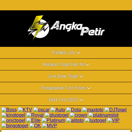
Prediksi Jitu
Keluaran Togel Hari Ini
Live Draw Togel
Pengeluaran Toto Pools
Data Toto 2025