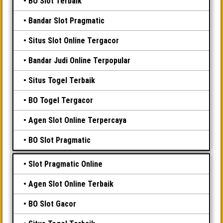
BO Slot Terbaik
Bandar Slot Pragmatic
Situs Slot Online Tergacor
Bandar Judi Online Terpopular
Situs Togel Terbaik
BO Togel Tergacor
Agen Slot Online Terpercaya
BO Slot Pragmatic
Slot Pragmatic Online
Agen Slot Online Terbaik
BO Slot Gacor