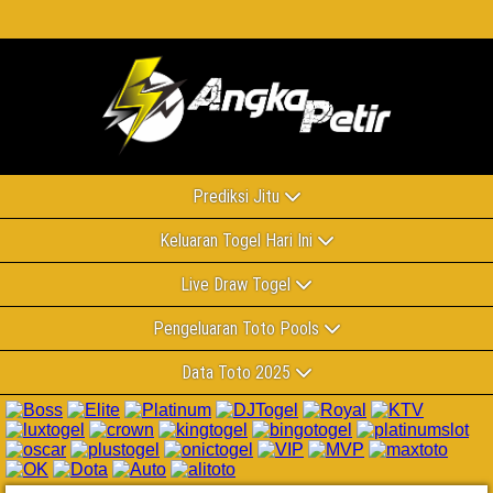
Prediksi Jitu
Keluaran Togel Hari Ini
Live Draw Togel
Pengeluaran Toto Pools
Data Toto 2025