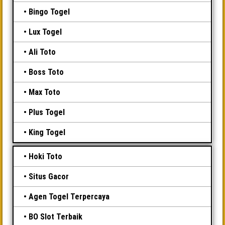
Bingo Togel
Lux Togel
Ali Toto
Boss Toto
Max Toto
Plus Togel
King Togel
Hoki Toto
Situs Gacor
Agen Togel Terpercaya
BO Slot Terbaik