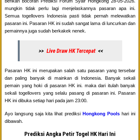
berikan bocoran Prediksi Forum Syair Hongkong 28-05-2026.
mungkin tidak perlu lagi menjelaskannya pasaran apa ini.
Semua togellovers Indonesia pasti tidak pernah melewatkan
pasaran ini. Pasaran HK ini sudah sangat lama di luncurkan dan
pemainnya juga sudah berkakek nenek.
>>
Live Draw HK Tercepat
<<
Pasaran HK ini merupakan salah satu pasaran yang tersebar
dan paling banyak di mainkan di Indonesia. Banyak sekali
pemain yang hoki di pasaran HK ini. maka dari itulah banyak
sekali togellovers yang selalu pasang di pasaran ini. Pasaran
HK ini dibuka setiap hari pada jam 23:00.
Ayo langsung saja kita lihat prediksi
Hongkong Pools
hari ini
dibawah.
Prediksi Angka Petir Togel HK Hari Ini