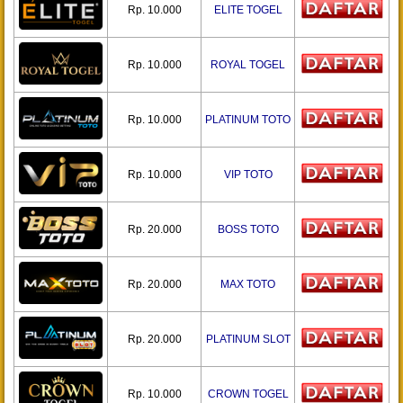
Rp. 10.000
ELITE TOGEL
Rp. 10.000
ROYAL TOGEL
Rp. 10.000
PLATINUM TOTO
Rp. 10.000
VIP TOTO
Rp. 20.000
BOSS TOTO
Rp. 20.000
MAX TOTO
Rp. 20.000
PLATINUM SLOT
Rp. 10.000
CROWN TOGEL