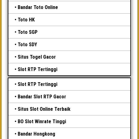
Bandar Toto Online
Toto HK
Toto SGP
Toto SDY
Situs Togel Gacor
Slot RTP Tertinggi
Slot RTP Tertinggi
Bandar Slot RTP Gacor
Situs Slot Online Terbaik
BO Slot Winrate Tinggi
Bandar Hongkong