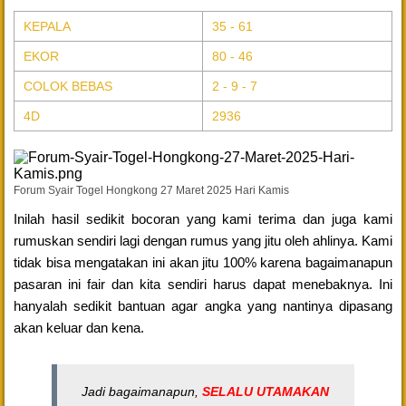
KEPALA
35 - 61
EKOR
80 - 46
COLOK BEBAS
2 - 9 - 7
4D
2936
Forum Syair Togel Hongkong 27 Maret 2025 Hari Kamis
Inilah hasil sedikit bocoran yang kami terima dan juga kami
rumuskan sendiri lagi dengan rumus yang jitu oleh ahlinya. Kami
tidak bisa mengatakan ini akan jitu 100% karena bagaimanapun
pasaran ini fair dan kita sendiri harus dapat menebaknya. Ini
hanyalah sedikit bantuan agar angka yang nantinya dipasang
akan keluar dan kena.
Jadi bagaimanapun,
SELALU UTAMAKAN