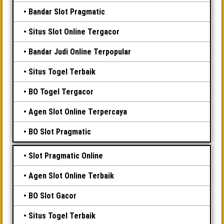
Bandar Slot Pragmatic
Situs Slot Online Tergacor
Bandar Judi Online Terpopular
Situs Togel Terbaik
BO Togel Tergacor
Agen Slot Online Terpercaya
BO Slot Pragmatic
Slot Pragmatic Online
Agen Slot Online Terbaik
BO Slot Gacor
Situs Togel Terbaik