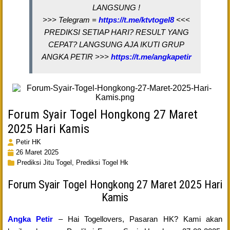
LANGSUNG !
>>> Telegram =
https://t.me/ktvtogel8
<<<
PREDIKSI SETIAP HARI? RESULT YANG
CEPAT? LANGSUNG AJA IKUTI GRUP
ANGKA PETIR >>>
https://t.me/angkapetir
Forum Syair Togel Hongkong 27 Maret
2025 Hari Kamis
Petir HK
26 Maret 2025
Prediksi Jitu Togel,
Prediksi Togel Hk
Forum Syair Togel Hongkong 27 Maret 2025 Hari
Kamis
Angka Petir
– Hai Togellovers, Pasaran HK? Kami akan