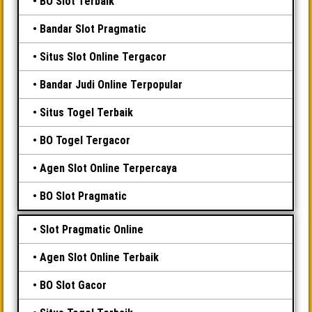
BO Slot Terbaik
Bandar Slot Pragmatic
Situs Slot Online Tergacor
Bandar Judi Online Terpopular
Situs Togel Terbaik
BO Togel Tergacor
Agen Slot Online Terpercaya
BO Slot Pragmatic
Slot Pragmatic Online
Agen Slot Online Terbaik
BO Slot Gacor