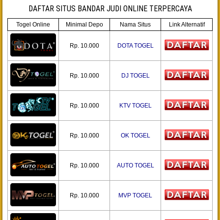
DAFTAR SITUS BANDAR JUDI ONLINE TERPERCAYA
Togel Online
Minimal Depo
Nama Situs
Link Alternatif
Rp. 10.000
DOTA TOGEL
Rp. 10.000
DJ TOGEL
Rp. 10.000
KTV TOGEL
Rp. 10.000
OK TOGEL
Rp. 10.000
AUTO TOGEL
Rp. 10.000
MVP TOGEL