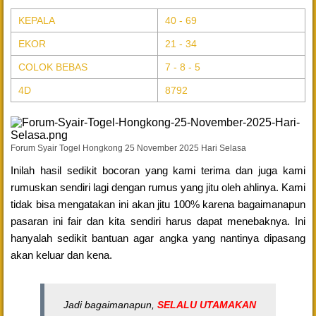
KEPALA
40 - 69
EKOR
21 - 34
COLOK BEBAS
7 - 8 - 5
4D
8792
Forum Syair Togel Hongkong 25 November 2025 Hari Selasa
Inilah hasil sedikit bocoran yang kami terima dan juga kami
rumuskan sendiri lagi dengan rumus yang jitu oleh ahlinya. Kami
tidak bisa mengatakan ini akan jitu 100% karena bagaimanapun
pasaran ini fair dan kita sendiri harus dapat menebaknya. Ini
hanyalah sedikit bantuan agar angka yang nantinya dipasang
akan keluar dan kena.
Jadi bagaimanapun,
SELALU UTAMAKAN