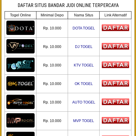
DAFTAR SITUS BANDAR JUDI ONLINE TERPERCAYA
Togel Online
Minimal Depo
Nama Situs
Link Alternatif
Rp. 10.000
DOTA TOGEL
Rp. 10.000
DJ TOGEL
Rp. 10.000
KTV TOGEL
Rp. 10.000
OK TOGEL
Rp. 10.000
AUTO TOGEL
Rp. 10.000
MVP TOGEL