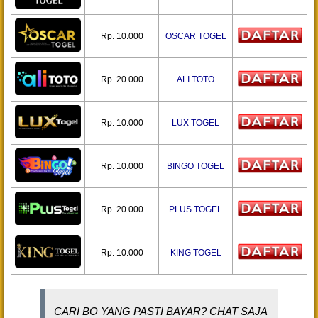
Rp. 10.000
OSCAR TOGEL
Rp. 20.000
ALI TOTO
Rp. 10.000
LUX TOGEL
Rp. 10.000
BINGO TOGEL
Rp. 20.000
PLUS TOGEL
Rp. 10.000
KING TOGEL
CARI BO YANG PASTI BAYAR? CHAT SAJA