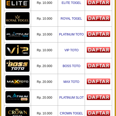
Rp. 10.000
ELITE TOGEL
Rp. 10.000
ROYAL TOGEL
Rp. 10.000
PLATINUM TOTO
Rp. 10.000
VIP TOTO
Rp. 20.000
BOSS TOTO
Rp. 20.000
MAX TOTO
Rp. 20.000
PLATINUM SLOT
Rp. 10.000
CROWN TOGEL