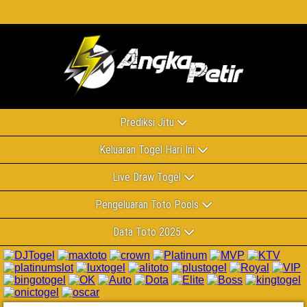
Prediksi Jitu
Keluaran Togel Hari Ini
Live Draw Togel
Pengeluaran Toto Pools
Data Toto 2025