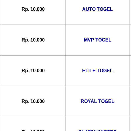
Rp. 10.000
AUTO TOGEL
Rp. 10.000
MVP TOGEL
Rp. 10.000
ELITE TOGEL
Rp. 10.000
ROYAL TOGEL