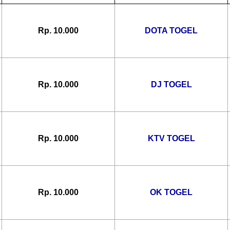
Rp. 10.000
DOTA TOGEL
Rp. 10.000
DJ TOGEL
Rp. 10.000
KTV TOGEL
Rp. 10.000
OK TOGEL