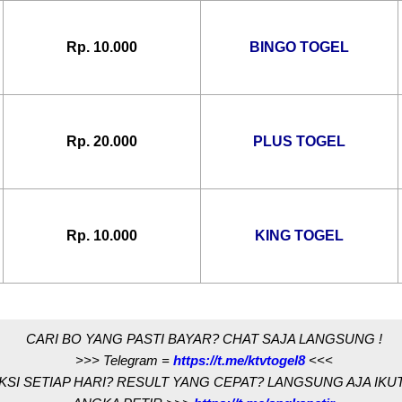
Rp. 10.000
BINGO TOGEL
Rp. 20.000
PLUS TOGEL
Rp. 10.000
KING TOGEL
CARI BO YANG PASTI BAYAR? CHAT SAJA LANGSUNG !
>>> Telegram =
https://t.me/ktvtogel8
<<<
KSI SETIAP HARI? RESULT YANG CEPAT? LANGSUNG AJA IKU