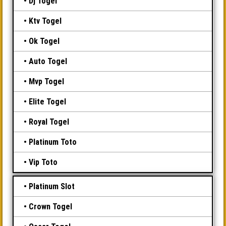
Dj Togel
Ktv Togel
Ok Togel
Auto Togel
Mvp Togel
Elite Togel
Royal Togel
Platinum Toto
Vip Toto
Platinum Slot
Crown Togel