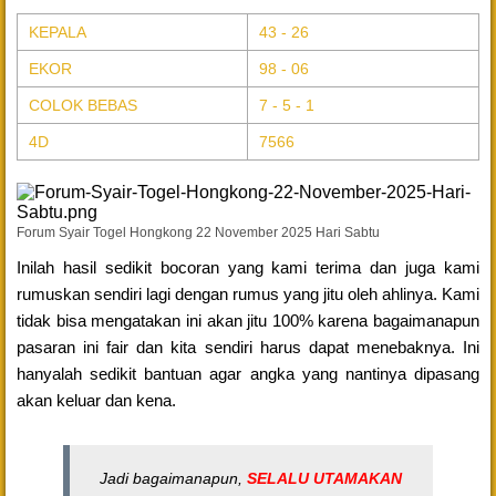
KEPALA
43 - 26
EKOR
98 - 06
COLOK BEBAS
7 - 5 - 1
4D
7566
Forum Syair Togel Hongkong 22 November 2025 Hari Sabtu
Inilah hasil sedikit bocoran yang kami terima dan juga kami
rumuskan sendiri lagi dengan rumus yang jitu oleh ahlinya. Kami
tidak bisa mengatakan ini akan jitu 100% karena bagaimanapun
pasaran ini fair dan kita sendiri harus dapat menebaknya. Ini
hanyalah sedikit bantuan agar angka yang nantinya dipasang
akan keluar dan kena.
Jadi bagaimanapun,
SELALU UTAMAKAN