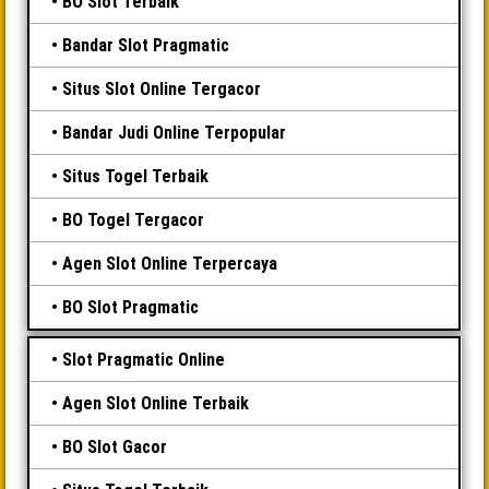
BO Slot Terbaik
Bandar Slot Pragmatic
Situs Slot Online Tergacor
Bandar Judi Online Terpopular
Situs Togel Terbaik
BO Togel Tergacor
Agen Slot Online Terpercaya
BO Slot Pragmatic
Slot Pragmatic Online
Agen Slot Online Terbaik
BO Slot Gacor