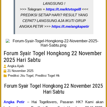
LANGSUNG !
>>> Telegram =
https://t.me/ktvtogel8
<<<
PREDIKSI SETIAP HARI? RESULT YANG
CEPAT? LANGSUNG AJA IKUTI GRUP
ANGKA PETIR >>>
https://t.me/angkapetir
Forum Syair Togel Hongkong 22 November
2025 Hari Sabtu
Angka Ajaib
21 November 2025
Prediksi Jitu Togel,
Prediksi Togel Hk
Forum Syair Togel Hongkong 22 November 2025
Hari Sabtu
Angka Petir
– Hai Togellovers, Pasaran HK? Kami akan