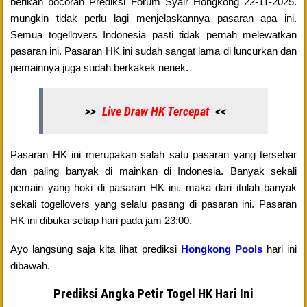
berikan bocoran Prediksi Forum Syair Hongkong 22-11-2025.
mungkin tidak perlu lagi menjelaskannya pasaran apa ini.
Semua togellovers Indonesia pasti tidak pernah melewatkan
pasaran ini. Pasaran HK ini sudah sangat lama di luncurkan dan
pemainnya juga sudah berkakek nenek.
>>
Live Draw HK Tercepat
<<
Pasaran HK ini merupakan salah satu pasaran yang tersebar
dan paling banyak di mainkan di Indonesia. Banyak sekali
pemain yang hoki di pasaran HK ini. maka dari itulah banyak
sekali togellovers yang selalu pasang di pasaran ini. Pasaran
HK ini dibuka setiap hari pada jam 23:00.
Ayo langsung saja kita lihat prediksi
Hongkong Pools
hari ini
dibawah.
Prediksi Angka Petir Togel HK Hari Ini