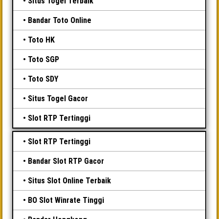
Situs Togel Terbaik
Bandar Toto Online
Toto HK
Toto SGP
Toto SDY
Situs Togel Gacor
Slot RTP Tertinggi
Slot RTP Tertinggi
Bandar Slot RTP Gacor
Situs Slot Online Terbaik
BO Slot Winrate Tinggi