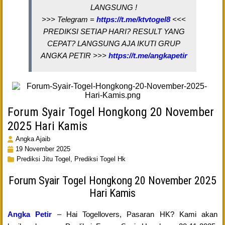
LANGSUNG !
>>> Telegram =
https://t.me/ktvtogel8
<<<
PREDIKSI SETIAP HARI? RESULT YANG
CEPAT? LANGSUNG AJA IKUTI GRUP
ANGKA PETIR >>>
https://t.me/angkapetir
Forum Syair Togel Hongkong 20 November
2025 Hari Kamis
Angka Ajaib
19 November 2025
Prediksi Jitu Togel,
Prediksi Togel Hk
Forum Syair Togel Hongkong 20 November 2025
Hari Kamis
Angka Petir
– Hai Togellovers, Pasaran HK? Kami akan