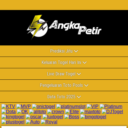
Prediksi Jitu
Keluaran Togel Hari Ini
Live Draw Togel
Pengeluaran Toto Pools
Data Toto 2025