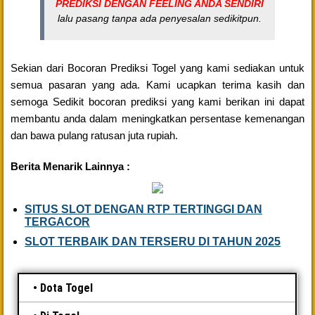
PREDIKSI DENGAN FEELING ANDA SENDIRI
lalu pasang tanpa ada penyesalan sedikitpun.
Sekian dari Bocoran Prediksi Togel yang kami sediakan untuk
semua pasaran yang ada. Kami ucapkan terima kasih dan
semoga Sedikit bocoran prediksi yang kami berikan ini dapat
membantu anda dalam meningkatkan persentase kemenangan
dan bawa pulang ratusan juta rupiah.
Berita Menarik Lainnya :
SITUS SLOT DENGAN RTP TERTINGGI DAN
TERGACOR
SLOT TERBAIK DAN TERSERU DI TAHUN 2025
Dota Togel