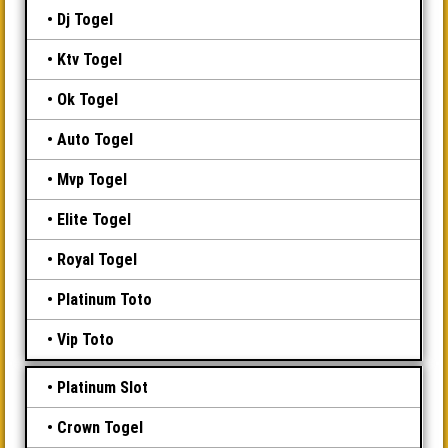
Dj Togel
Ktv Togel
Ok Togel
Auto Togel
Mvp Togel
Elite Togel
Royal Togel
Platinum Toto
Vip Toto
Platinum Slot
Crown Togel