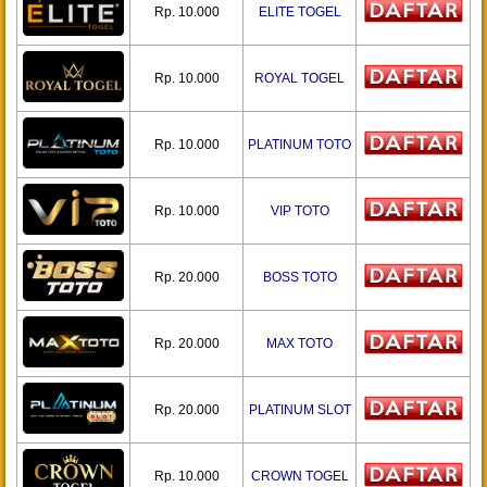
Rp. 10.000
ELITE TOGEL
Rp. 10.000
ROYAL TOGEL
Rp. 10.000
PLATINUM TOTO
Rp. 10.000
VIP TOTO
Rp. 20.000
BOSS TOTO
Rp. 20.000
MAX TOTO
Rp. 20.000
PLATINUM SLOT
Rp. 10.000
CROWN TOGEL