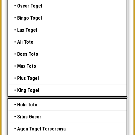
Oscar Togel
Bingo Togel
Lux Togel
Ali Toto
Boss Toto
Max Toto
Plus Togel
King Togel
Hoki Toto
Situs Gacor
Agen Togel Terpercaya