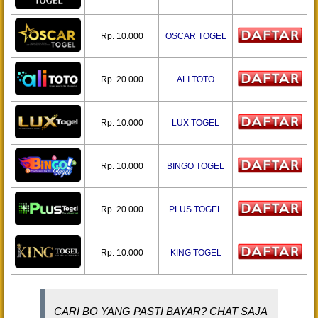
Rp. 10.000
OSCAR TOGEL
Rp. 20.000
ALI TOTO
Rp. 10.000
LUX TOGEL
Rp. 10.000
BINGO TOGEL
Rp. 20.000
PLUS TOGEL
Rp. 10.000
KING TOGEL
CARI BO YANG PASTI BAYAR? CHAT SAJA