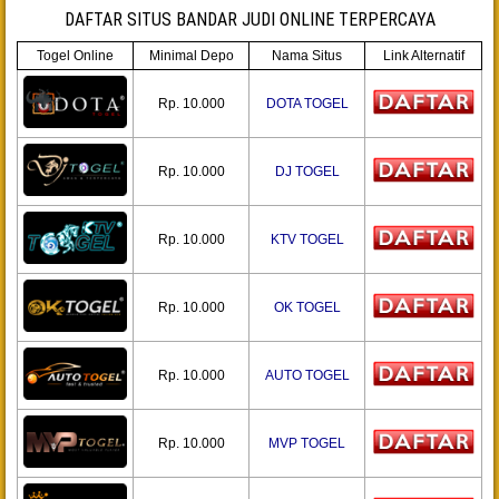
DAFTAR SITUS BANDAR JUDI ONLINE TERPERCAYA
Togel Online
Minimal Depo
Nama Situs
Link Alternatif
Rp. 10.000
DOTA TOGEL
Rp. 10.000
DJ TOGEL
Rp. 10.000
KTV TOGEL
Rp. 10.000
OK TOGEL
Rp. 10.000
AUTO TOGEL
Rp. 10.000
MVP TOGEL