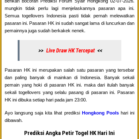
berikan bocoran Prediksi Forum Syair Hongkong 02-07-2026.
mungkin tidak perlu lagi menjelaskannya pasaran apa ini.
Semua togellovers Indonesia pasti tidak pernah melewatkan
pasaran ini. Pasaran HK ini sudah sangat lama di luncurkan dan
pemainnya juga sudah berkakek nenek.
>>
Live Draw HK Tercepat
<<
Pasaran HK ini merupakan salah satu pasaran yang tersebar
dan paling banyak di mainkan di Indonesia. Banyak sekali
pemain yang hoki di pasaran HK ini. maka dari itulah banyak
sekali togellovers yang selalu pasang di pasaran ini. Pasaran
HK ini dibuka setiap hari pada jam 23:00.
Ayo langsung saja kita lihat prediksi
Hongkong Pools
hari ini
dibawah.
Prediksi Angka Petir Togel HK Hari Ini