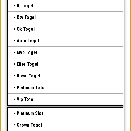
Dj Togel
Ktv Togel
Ok Togel
Auto Togel
Mvp Togel
Elite Togel
Royal Togel
Platinum Toto
Vip Toto
Platinum Slot
Crown Togel