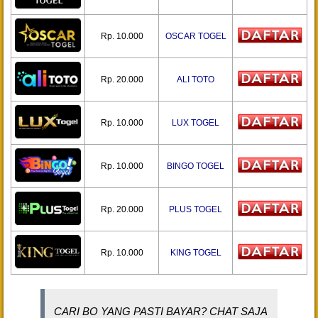
Rp. 10.000
OSCAR TOGEL
Rp. 20.000
ALI TOTO
Rp. 10.000
LUX TOGEL
Rp. 10.000
BINGO TOGEL
Rp. 20.000
PLUS TOGEL
Rp. 10.000
KING TOGEL
CARI BO YANG PASTI BAYAR? CHAT SAJA