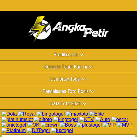
Prediksi Jitu
Keluaran Togel Hari Ini
Live Draw Togel
Pengeluaran Toto Pools
Data Toto 2025