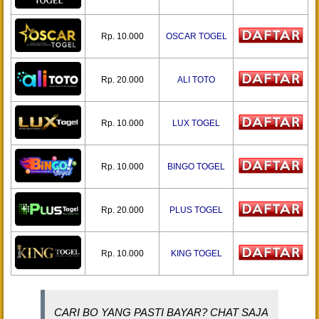
Rp. 10.000
OSCAR TOGEL
Rp. 20.000
ALI TOTO
Rp. 10.000
LUX TOGEL
Rp. 10.000
BINGO TOGEL
Rp. 20.000
PLUS TOGEL
Rp. 10.000
KING TOGEL
CARI BO YANG PASTI BAYAR? CHAT SAJA