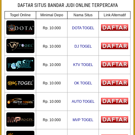
DAFTAR SITUS BANDAR JUDI ONLINE TERPERCAYA
Togel Online
Minimal Depo
Nama Situs
Link Alternatif
Rp. 10.000
DOTA TOGEL
Rp. 10.000
DJ TOGEL
Rp. 10.000
KTV TOGEL
Rp. 10.000
OK TOGEL
Rp. 10.000
AUTO TOGEL
Rp. 10.000
MVP TOGEL