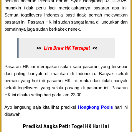
berikan bocoran Prediksi Forum Syair Hongkong 02-12-2025.
mungkin tidak perlu lagi menjelaskannya pasaran apa ini.
Semua togellovers Indonesia pasti tidak pernah melewatkan
pasaran ini. Pasaran HK ini sudah sangat lama di luncurkan dan
pemainnya juga sudah berkakek nenek.
>>
Live Draw HK Tercepat
<<
Pasaran HK ini merupakan salah satu pasaran yang tersebar
dan paling banyak di mainkan di Indonesia. Banyak sekali
pemain yang hoki di pasaran HK ini. maka dari itulah banyak
sekali togellovers yang selalu pasang di pasaran ini. Pasaran
HK ini dibuka setiap hari pada jam 23:00.
Ayo langsung saja kita lihat prediksi
Hongkong Pools
hari ini
dibawah.
Prediksi Angka Petir Togel HK Hari Ini