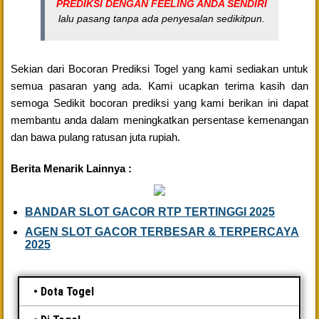
PREDIKSI DENGAN FEELING ANDA SENDIRI
lalu pasang tanpa ada penyesalan sedikitpun.
Sekian dari Bocoran Prediksi Togel yang kami sediakan untuk
semua pasaran yang ada. Kami ucapkan terima kasih dan
semoga Sedikit bocoran prediksi yang kami berikan ini dapat
membantu anda dalam meningkatkan persentase kemenangan
dan bawa pulang ratusan juta rupiah.
Berita Menarik Lainnya :
BANDAR SLOT GACOR RTP TERTINGGI 2025
AGEN SLOT GACOR TERBESAR & TERPERCAYA
2025
Dota Togel