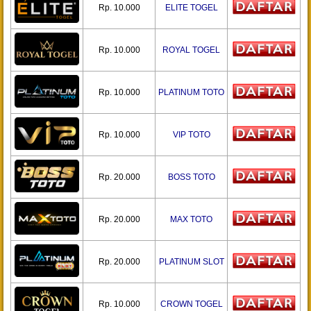
Rp. 10.000
ELITE TOGEL
Rp. 10.000
ROYAL TOGEL
Rp. 10.000
PLATINUM TOTO
Rp. 10.000
VIP TOTO
Rp. 20.000
BOSS TOTO
Rp. 20.000
MAX TOTO
Rp. 20.000
PLATINUM SLOT
Rp. 10.000
CROWN TOGEL