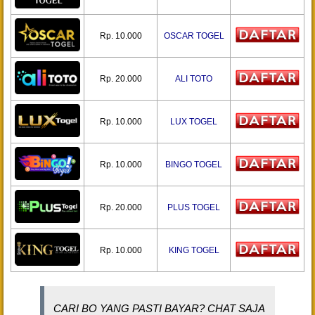
Rp. 10.000
OSCAR TOGEL
Rp. 20.000
ALI TOTO
Rp. 10.000
LUX TOGEL
Rp. 10.000
BINGO TOGEL
Rp. 20.000
PLUS TOGEL
Rp. 10.000
KING TOGEL
CARI BO YANG PASTI BAYAR? CHAT SAJA