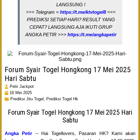
LANGSUNG !
>>> Telegram =
https://t.me/ktvtogel8
<<<
PREDIKSI SETIAP HARI? RESULT YANG
CEPAT? LANGSUNG AJA IKUTI GRUP
ANGKA PETIR >>>
https://t.me/angkapetir
Forum Syair Togel Hongkong 17 Mei 2025
Hari Sabtu
Petir Jackpot
16 Mei 2025
Prediksi Jitu Togel,
Prediksi Togel Hk
Forum Syair Togel Hongkong 17 Mei 2025 Hari
Sabtu
Angka Petir
– Hai Togellovers, Pasaran HK? Kami akan