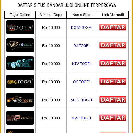
DAFTAR SITUS BANDAR JUDI ONLINE TERPERCAYA
Togel Online
Minimal Depo
Nama Situs
Link Alternatif
Rp. 10.000
DOTA TOGEL
Rp. 10.000
DJ TOGEL
Rp. 10.000
KTV TOGEL
Rp. 10.000
OK TOGEL
Rp. 10.000
AUTO TOGEL
Rp. 10.000
MVP TOGEL