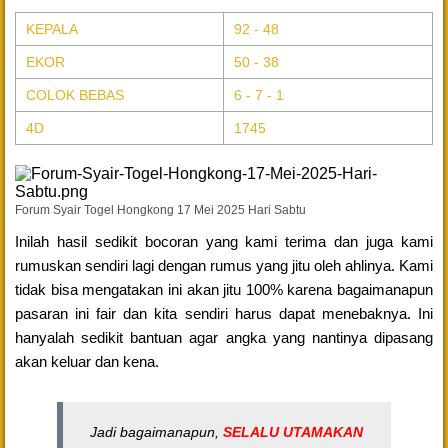
KEPALA
92 - 48
EKOR
50 - 38
COLOK BEBAS
6 - 7 - 1
4D
1745
Forum Syair Togel Hongkong 17 Mei 2025 Hari Sabtu
Inilah hasil sedikit bocoran yang kami terima dan juga kami
rumuskan sendiri lagi dengan rumus yang jitu oleh ahlinya. Kami
tidak bisa mengatakan ini akan jitu 100% karena bagaimanapun
pasaran ini fair dan kita sendiri harus dapat menebaknya. Ini
hanyalah sedikit bantuan agar angka yang nantinya dipasang
akan keluar dan kena.
Jadi bagaimanapun,
SELALU UTAMAKAN