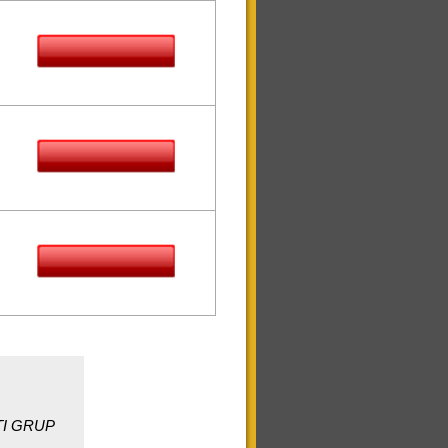
TI GRUP