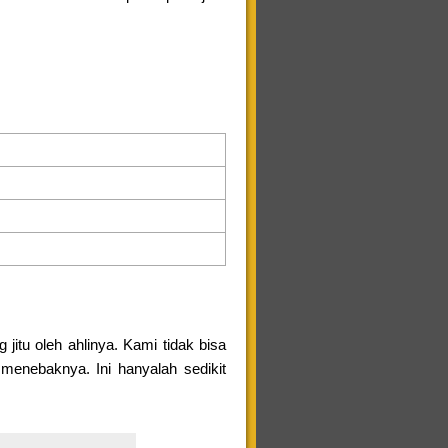
jitu oleh ahlinya. Kami tidak bisa
 menebaknya. Ini hanyalah sedikit