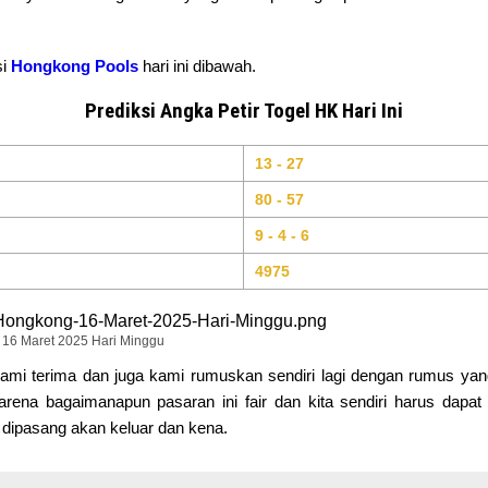
si
Hongkong Pools
hari ini dibawah.
Prediksi Angka Petir Togel HK Hari Ini
13 - 27
80 - 57
9 - 4 - 6
4975
 16 Maret 2025 Hari Minggu
 kami terima dan juga kami rumuskan sendiri lagi dengan rumus yang 
rena bagaimanapun pasaran ini fair dan kita sendiri harus dapat
 dipasang akan keluar dan kena.