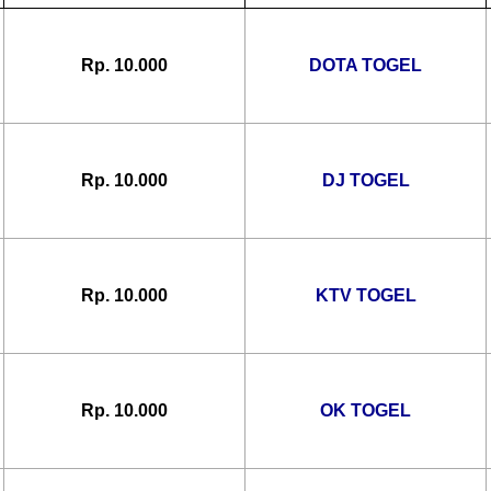
Rp. 10.000
DOTA TOGEL
Rp. 10.000
DJ TOGEL
Rp. 10.000
KTV TOGEL
Rp. 10.000
OK TOGEL