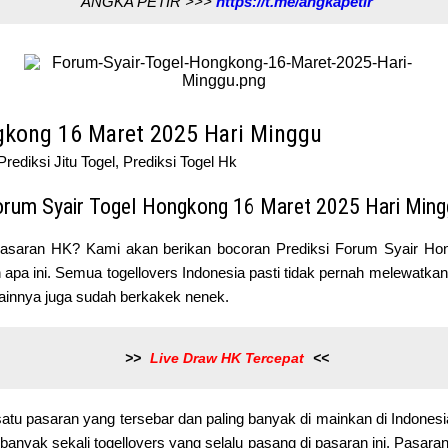
ANGKA PETIR >>>
https://t.me/angkapetir
gkong 16 Maret 2025 Hari Minggu
Prediksi Jitu Togel,
Prediksi Togel Hk
orum Syair Togel Hongkong 16 Maret 2025 Hari Ming
Pasaran HK? Kami akan berikan bocoran Prediksi Forum Syair Ho
 apa ini. Semua togellovers Indonesia pasti tidak pernah melewatkan
ainnya juga sudah berkakek nenek.
>>
Live Draw HK Tercepat
<<
atu pasaran yang tersebar dan paling banyak di mainkan di Indonesi
h banyak sekali togellovers yang selalu pasang di pasaran ini. Pasaran