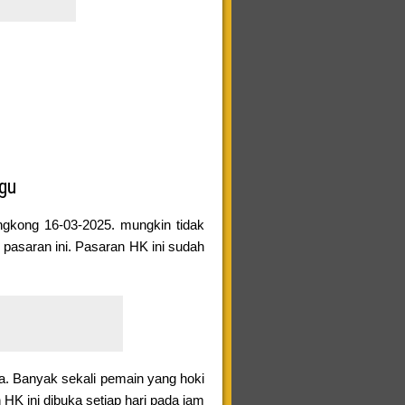
gu
ngkong 16-03-2025. mungkin tidak
 pasaran ini. Pasaran HK ini sudah
a. Banyak sekali pemain yang hoki
 HK ini dibuka setiap hari pada jam