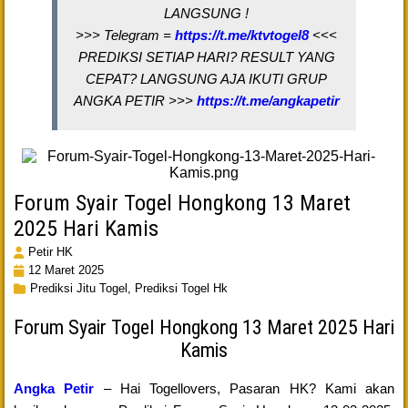
LANGSUNG !
>>> Telegram =
https://t.me/ktvtogel8
<<<
PREDIKSI SETIAP HARI? RESULT YANG
CEPAT? LANGSUNG AJA IKUTI GRUP
ANGKA PETIR >>>
https://t.me/angkapetir
Forum Syair Togel Hongkong 13 Maret
2025 Hari Kamis
Petir HK
12 Maret 2025
Prediksi Jitu Togel,
Prediksi Togel Hk
Forum Syair Togel Hongkong 13 Maret 2025 Hari
Kamis
Angka Petir
– Hai Togellovers, Pasaran HK? Kami akan