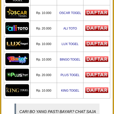
Rp. 10.000
OSCAR TOGEL
Rp. 20.000
ALI TOTO
Rp. 10.000
LUX TOGEL
Rp. 10.000
BINGO TOGEL
Rp. 20.000
PLUS TOGEL
Rp. 10.000
KING TOGEL
CARI BO YANG PASTI BAYAR? CHAT SAJA