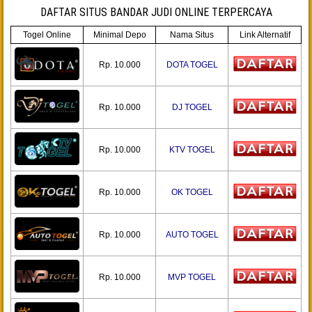
DAFTAR SITUS BANDAR JUDI ONLINE TERPERCAYA
Togel Online
Minimal Depo
Nama Situs
Link Alternatif
Rp. 10.000
DOTA TOGEL
Rp. 10.000
DJ TOGEL
Rp. 10.000
KTV TOGEL
Rp. 10.000
OK TOGEL
Rp. 10.000
AUTO TOGEL
Rp. 10.000
MVP TOGEL