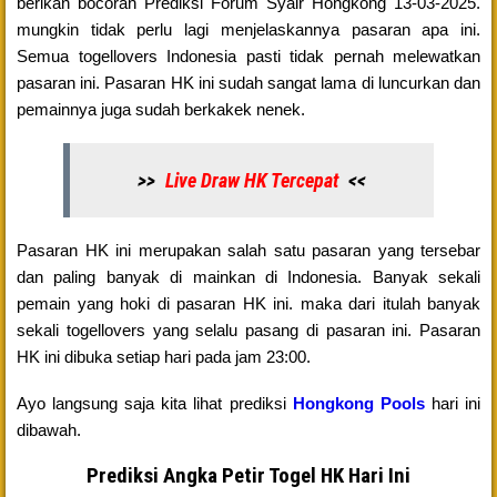
berikan bocoran Prediksi Forum Syair Hongkong 13-03-2025.
mungkin tidak perlu lagi menjelaskannya pasaran apa ini.
Semua togellovers Indonesia pasti tidak pernah melewatkan
pasaran ini. Pasaran HK ini sudah sangat lama di luncurkan dan
pemainnya juga sudah berkakek nenek.
>>
Live Draw HK Tercepat
<<
Pasaran HK ini merupakan salah satu pasaran yang tersebar
dan paling banyak di mainkan di Indonesia. Banyak sekali
pemain yang hoki di pasaran HK ini. maka dari itulah banyak
sekali togellovers yang selalu pasang di pasaran ini. Pasaran
HK ini dibuka setiap hari pada jam 23:00.
Ayo langsung saja kita lihat prediksi
Hongkong Pools
hari ini
dibawah.
Prediksi Angka Petir Togel HK Hari Ini