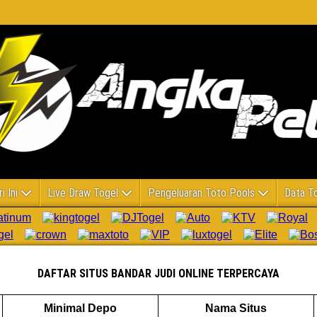
i Ini
Live Draw Togel
Pengeluaran Toto Pools
Data T
DAFTAR SITUS BANDAR JUDI ONLINE TERPERCAYA
Minimal Depo
Nama Situs