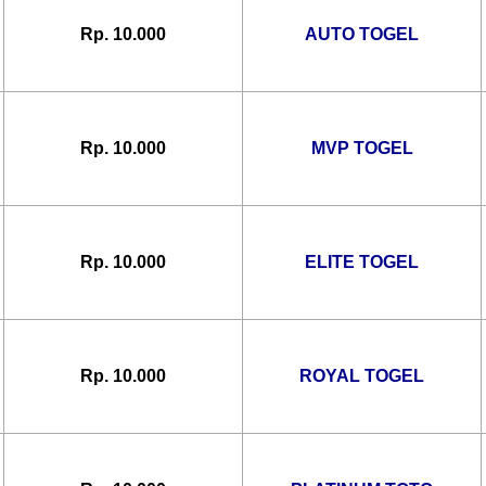
Rp. 10.000
AUTO TOGEL
Rp. 10.000
MVP TOGEL
Rp. 10.000
ELITE TOGEL
Rp. 10.000
ROYAL TOGEL