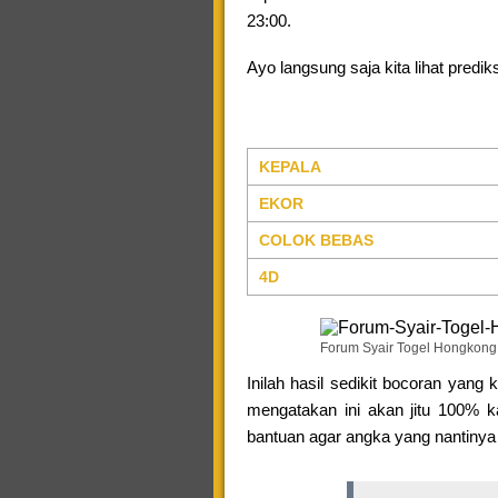
23:00.
Ayo langsung saja kita lihat predik
KEPALA
EKOR
COLOK BEBAS
4D
Forum Syair Togel Hongkong 
Inilah hasil sedikit bocoran yang
mengatakan ini akan jitu 100% ka
bantuan agar angka yang nantinya