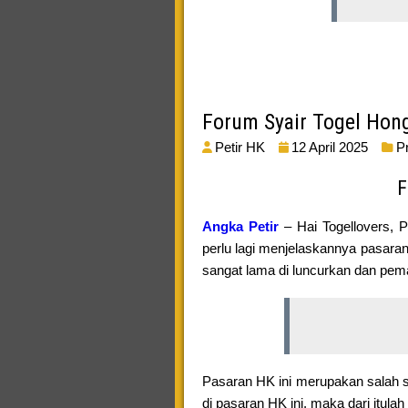
Forum Syair Togel Hon
Petir HK
12 April 2025
Pr
F
Angka Petir
– Hai Togellovers, 
perlu lagi menjelaskannya pasaran
sangat lama di luncurkan dan pem
Pasaran HK ini merupakan salah s
di pasaran HK ini. maka dari itula