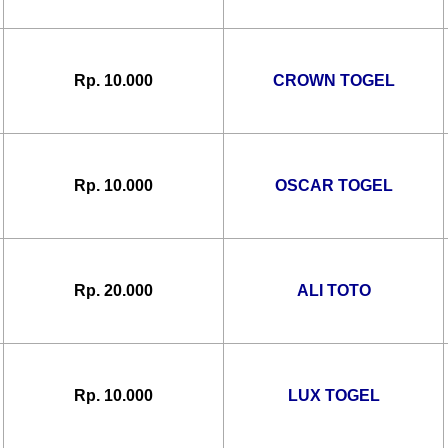
Rp. 10.000
CROWN TOGEL
Rp. 10.000
OSCAR TOGEL
Rp. 20.000
ALI TOTO
Rp. 10.000
LUX TOGEL