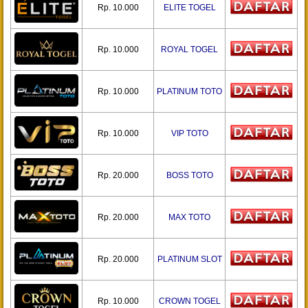
Rp. 10.000
ELITE TOGEL
Rp. 10.000
ROYAL TOGEL
Rp. 10.000
PLATINUM TOTO
Rp. 10.000
VIP TOTO
Rp. 20.000
BOSS TOTO
Rp. 20.000
MAX TOTO
Rp. 20.000
PLATINUM SLOT
Rp. 10.000
CROWN TOGEL