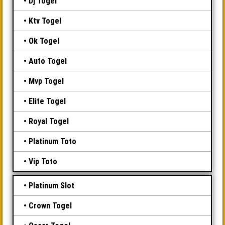
Dj Togel
Ktv Togel
Ok Togel
Auto Togel
Mvp Togel
Elite Togel
Royal Togel
Platinum Toto
Vip Toto
Platinum Slot
Crown Togel