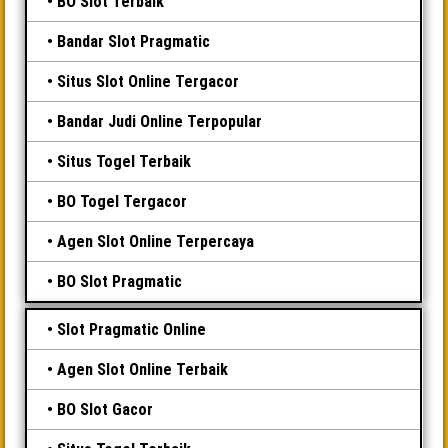
BO Slot Terbaik
Bandar Slot Pragmatic
Situs Slot Online Tergacor
Bandar Judi Online Terpopular
Situs Togel Terbaik
BO Togel Tergacor
Agen Slot Online Terpercaya
BO Slot Pragmatic
Slot Pragmatic Online
Agen Slot Online Terbaik
BO Slot Gacor