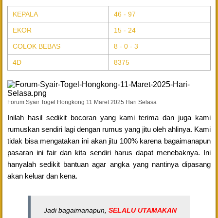
KEPALA
46 - 97
EKOR
15 - 24
COLOK BEBAS
8 - 0 - 3
4D
8375
Forum Syair Togel Hongkong 11 Maret 2025 Hari Selasa
Inilah hasil sedikit bocoran yang kami terima dan juga kami
rumuskan sendiri lagi dengan rumus yang jitu oleh ahlinya. Kami
tidak bisa mengatakan ini akan jitu 100% karena bagaimanapun
pasaran ini fair dan kita sendiri harus dapat menebaknya. Ini
hanyalah sedikit bantuan agar angka yang nantinya dipasang
akan keluar dan kena.
Jadi bagaimanapun,
SELALU UTAMAKAN