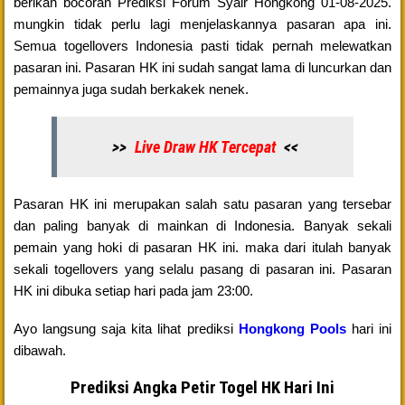
berikan bocoran Prediksi Forum Syair Hongkong 01-08-2025.
mungkin tidak perlu lagi menjelaskannya pasaran apa ini.
Semua togellovers Indonesia pasti tidak pernah melewatkan
pasaran ini. Pasaran HK ini sudah sangat lama di luncurkan dan
pemainnya juga sudah berkakek nenek.
>>
Live Draw HK Tercepat
<<
Pasaran HK ini merupakan salah satu pasaran yang tersebar
dan paling banyak di mainkan di Indonesia. Banyak sekali
pemain yang hoki di pasaran HK ini. maka dari itulah banyak
sekali togellovers yang selalu pasang di pasaran ini. Pasaran
HK ini dibuka setiap hari pada jam 23:00.
Ayo langsung saja kita lihat prediksi
Hongkong Pools
hari ini
dibawah.
Prediksi Angka Petir Togel HK Hari Ini