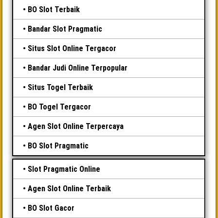
BO Slot Terbaik
Bandar Slot Pragmatic
Situs Slot Online Tergacor
Bandar Judi Online Terpopular
Situs Togel Terbaik
BO Togel Tergacor
Agen Slot Online Terpercaya
BO Slot Pragmatic
Slot Pragmatic Online
Agen Slot Online Terbaik
BO Slot Gacor