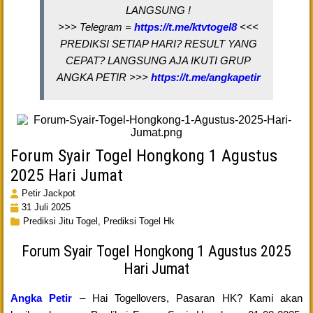
LANGSUNG !
>>> Telegram =
https://t.me/ktvtogel8
<<<
PREDIKSI SETIAP HARI? RESULT YANG
CEPAT? LANGSUNG AJA IKUTI GRUP
ANGKA PETIR >>>
https://t.me/angkapetir
Forum Syair Togel Hongkong 1 Agustus
2025 Hari Jumat
Petir Jackpot
31 Juli 2025
Prediksi Jitu Togel,
Prediksi Togel Hk
Forum Syair Togel Hongkong 1 Agustus 2025
Hari Jumat
Angka Petir
– Hai Togellovers, Pasaran HK? Kami akan