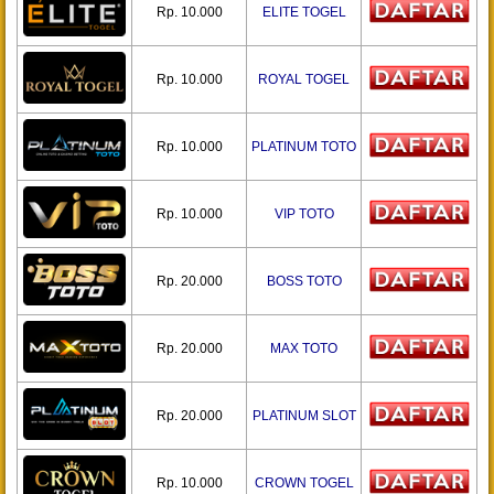
Rp. 10.000
ELITE TOGEL
Rp. 10.000
ROYAL TOGEL
Rp. 10.000
PLATINUM TOTO
Rp. 10.000
VIP TOTO
Rp. 20.000
BOSS TOTO
Rp. 20.000
MAX TOTO
Rp. 20.000
PLATINUM SLOT
Rp. 10.000
CROWN TOGEL