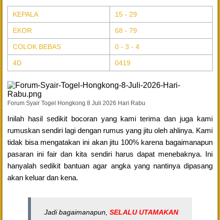
KEPALA
15 - 29
EKOR
68 - 79
COLOK BEBAS
0 - 3 - 4
4D
0419
Forum Syair Togel Hongkong 8 Juli 2026 Hari Rabu
Inilah hasil sedikit bocoran yang kami terima dan juga kami
rumuskan sendiri lagi dengan rumus yang jitu oleh ahlinya. Kami
tidak bisa mengatakan ini akan jitu 100% karena bagaimanapun
pasaran ini fair dan kita sendiri harus dapat menebaknya. Ini
hanyalah sedikit bantuan agar angka yang nantinya dipasang
akan keluar dan kena.
Jadi bagaimanapun,
SELALU UTAMAKAN