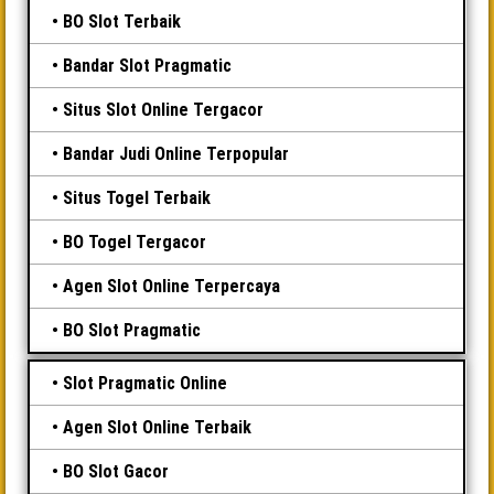
BO Slot Terbaik
Bandar Slot Pragmatic
Situs Slot Online Tergacor
Bandar Judi Online Terpopular
Situs Togel Terbaik
BO Togel Tergacor
Agen Slot Online Terpercaya
BO Slot Pragmatic
Slot Pragmatic Online
Agen Slot Online Terbaik
BO Slot Gacor