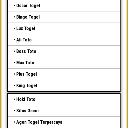
Oscar Togel
Bingo Togel
Lux Togel
Ali Toto
Boss Toto
Max Toto
Plus Togel
King Togel
Hoki Toto
Situs Gacor
Agen Togel Terpercaya